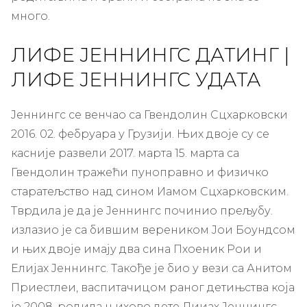
много.
ЛИФЕ ЈЕННИНГС ДАТИНГ |
ЛИФЕ ЈЕННИНГС УДАТА
Јеннингс се венчао са Гвендолин Сцхарковски
2016. 02. фебруара у Грузији. Њих двоје су се
касније развели 2017. марта 15. марта са
Гвендолин тражећи пуноправно и физичко
старатељство над сином Иамом Сцхарковским.
Тврдила је да је Јеннингс починио прељубу.
излазио је са бившим вереником Јои Боундсом
и њих двоје имају два сина Пхоеник Рои и
Елијах Јеннингс. Такође је био у вези са Анитом
Приестлеи, васпитачицом раног детињства која
је 2008. родила њихово дете Лииах Јеннингс.