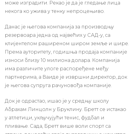
може изградити. Рекао је да је гледање лица
некога ко ужива у тенку непроцењиво.
Данас је његова компанија за производњу
резервоара једна од највећих у САД-у, са
клијентелом раширеном широм земље и шире.
Према ауторитету, годишња продаја компаније
износи близу 10 милиона долара. Компанија
има различите улоге распоређене међу
партнерима, а Ваиде је извршни директор, док
је његова супруга рачуновођа компаније.
Док је одрастао, ишао је у средњу школу
Абрахам Линцолн у Бруклину. Бретт се истакао
у атлетици, укључујући тенис, фудбал и
пливање. Сада, Бретт више воли спорт са