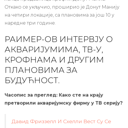
Откако се укључио, проширио је Донут Манију
на четири локације, са плановима за још 10 у
наредне три године.
РАИМЕР-ОВ ИНТЕРВЈУ О
АКВАРИЈУМИМА, ТВ-У,
КРОФНАМА И ДРУГИМ
ПЛАНОВИМА ЗА
БУДУЋНОСТ.
Часопис за преглед: Како сте на крају
претворили акваријумску фирму у ТВ серију?
Давид Фриззелл И Схелли Вест Су Се