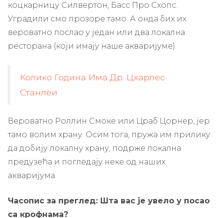
коцкарницу Силвертон, Басс Про Схопс.
Уградили смо прозоре тамо. А онда бих их
вероватно послао у један или два локална
ресторана (који имају наше акваријуме).
Колико Година Има Др. Цхарлес
Станлеи
Вероватно Роллин Смоке или Цраб Цорнер, јер
тамо волим храну. Осим тога, пружа им прилику
да добију локалну храну, подрже локална
предузећа и погледају неке од наших
акваријума.
Часопис за преглед: Шта вас је увело у посао
са крофнама?