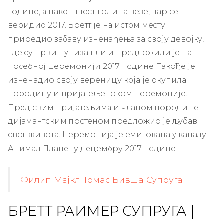
године, а након шест година везе, пар се
веридио 2017. Бретт је на истом месту
приредио забаву изненађења за своју девојку,
где су први пут изашли и предложили је на
посебној церемонији 2017. године. Такође је
изненадио своју вереницу која је окупила
породицу и пријатеље током церемоније.
Пред свим пријатељима и чланом породице,
дијамантским прстеном предложио је љубав
свог живота. Церемонија је емитована у каналу
Анимал Планет у децембру 2017. године.
Филип Мајкл Томас Бивша Супруга
БРЕТТ РАИМЕР СУПРУГА |