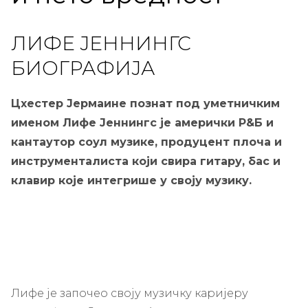
ЛИФЕ ЈЕННИНГС
БИОГРАФИЈА
Цхестер Јермаине познат под уметничким
именом Лифе Јеннингс је амерички Р&Б и
кантаутор соул музике, продуцент плоча и
инструменталиста који свира гитару, бас и
клавир које интегрише у своју музику.
Лифе је започео своју музичку каријеру