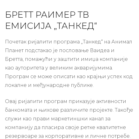
БРЕТТ РАИМЕР ТВ
ЕМИСИЈА „ТАНКЕД“
Почетак ријалити програма „Танкед“ на Анимал
Планет подстакао је пословање Ваидеа и
Бретта, помажући у заштити имиџа компаније
као ауторитета у великим акваријумима.
Програм се може описати као крајњи успех код
локалне и међународне публике.
Овај ријалити програм приказује активности
банкомата и њихове различите пројекте. Такође
служи као прави маркетиншки канал за
компанију да пласира своје ретке квалитетне
резервоаре за корпоративне и личне потребе.