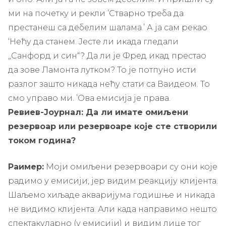
ми на почетку и рекли ’Стварно треба да
престанеш са дебелим шалама.’ А ја сам рекао
‘Нећу да станем. Јесте ли икада гледали
„Санфорд и син“? Да ли је Фред икад престао
да зове Ламонта лутком? То је потпуно исти
разлог зашто никада нећу стати са Ваидеом. То
смо управо ми. ’Ова емисија је права.
Ревиев-Јоурнал: Да ли имате омиљени
резервоар или резервоаре које сте створили
током година?
Раимер:
Моји омиљени резервоари су они које
радимо у емисији, јер видим реакцију клијента.
Шаљемо хиљаде акваријума годишње и никада
не видимо клијента. Али када направимо нешто
спектакуларно (у емисији) и видим лице тог