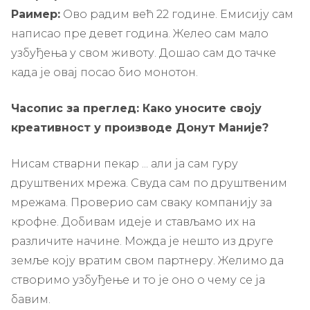
Раимер:
Ово радим већ 22 године. Емисију сам
написао пре девет година. Желео сам мало
узбуђења у свом животу. Дошао сам до тачке
када је овај посао био монотон.
Часопис за преглед: Како уносите своју
креативност у производе Донут Маније?
Нисам стварни пекар ... али ја сам гуру
друштвених мрежа. Свуда сам по друштвеним
мрежама. Проверио сам сваку компанију за
крофне. Добивам идеје и стављамо их на
различите начине. Можда је нешто из друге
земље коју вратим свом партнеру. Желимо да
створимо узбуђење и то је оно о чему се ја
бавим.