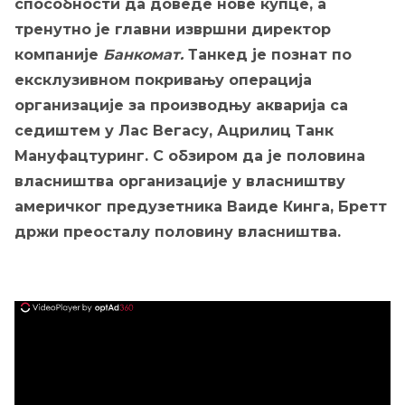
способности да доведе нове купце, а
тренутно је главни извршни директор
компаније
Банкомат.
Танкед је познат по
ексклузивном покривању операција
организације за производњу акварија са
седиштем у Лас Вегасу, Ацрилиц Танк
Мануфацтуринг. С обзиром да је половина
власништва организације у власништву
америчког предузетника Ваиде Кинга, Бретт
држи преосталу половину власништва.