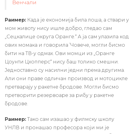
Венчали
Раимер:
Када је економија била лоша, а ствари у
мом животу нису ишле добро, гледао сам
„Сецкалице округа Оранге.“ А ја сам улазила код
ових момака и говорила ’Човече, могли бисмо
бити на ТВ-у одмах. Ови момци из „Оранге
Цоунти Цхопперс“ нису баш толико смешни.
Једноставно су насилни једни према другима.
Али они праве одличан производ и мотоцикле
претварају у ракетне бродове. Могли бисмо
претворити резервоаре за рибу у ракетне
бродове.
Раимер:
Тако сам изашао у филмску школу
УНЛВ и пронашао професора који ми је