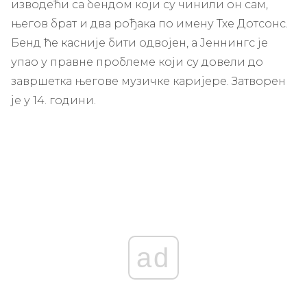
изводећи са бендом који су чинили он сам,
његов брат и два рођака по имену Тхе Дотсонс.
Бенд ће касније бити одвојен, а Јеннингс је
упао у правне проблеме који су довели до
завршетка његове музичке каријере. Затворен
је у 14. години.
ad