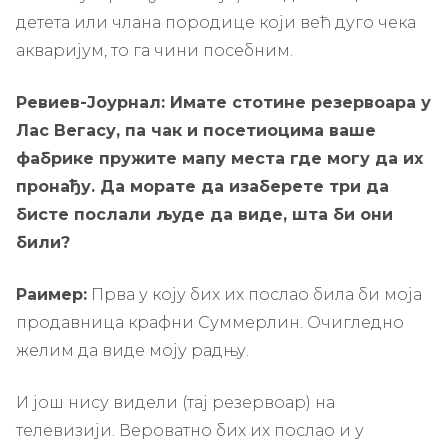
детета или члана породице који већ дуго чека
акваријум, то га чини посебним.
Ревиев-Јоурнал: Имате стотине резервоара у
Лас Вегасу, па чак и посетиоцима ваше
фабрике пружите мапу места где могу да их
пронађу. Да морате да изаберете три да
бисте послали људе да виде, шта би они
били?
Раимер:
Прва у коју бих их послао била би моја
продавница крафни Суммерлин. Очигледно
желим да виде моју радњу.
И још нису видели (тај резервоар) на
телевизији. Вероватно бих их послао и у