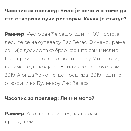
Часопис за преглед: Било је речи и о томе да
сте отворили пуни ресторан. Какав је статус?
Раимер:
Ресторан ће се догодити 100 посто, а
десиће се на булевару Лас Вегас. Финансирање
се није десило тако брзо као што сам мислио.
Наш први ресторан отвориће се у Минесоти,
надамо се до краја 2018., или ако не, почетком
2019. А онда ћемо негде пред крај 2019. године
отворити на Булевару Лас Вегаса.
Часопис за преглед: Лични мото?
Раимер:
Ако не планирам, планирам да
пропаднем.