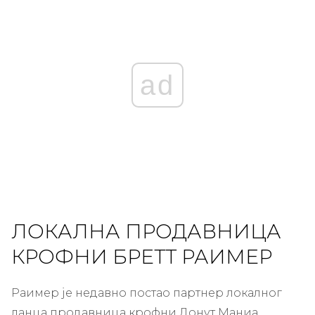
ad
ЛОКАЛНА ПРОДАВНИЦА
КРОФНИ БРЕТТ РАИМЕР
Раимер је недавно постао партнер локалног
ланца продавница крофни Донут Маниа.