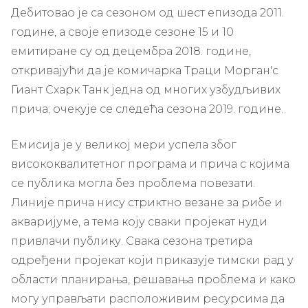
Дебитовао је са сезоном од шест епизода 2011.
године, а своје епизоде ​​сезоне 15 и 10
емитиране су од децембра 2018. године,
откривајући да је комичарка Траци Морган'с
Гиант Схарк Танк једна од многих узбудљивих
прича; очекује се следећа сезона 2019. године.
Емисија је у великој мери успела због
висококвалитетног програма и прича с којима
се публика могла без проблема повезати.
Линије прича нису стриктно везане за рибе и
акваријуме, а тема коју сваки пројекат нуди
привлачи публику. Свака сезона третира
одређени пројекат који приказује тимски рад у
области планирања, решавања проблема и како
могу управљати расположивим ресурсима да