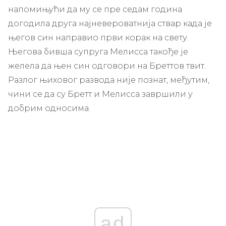
напомињући да му се пре седам година
догодила друга најневероватнија ствар када је
његов син направио први корак на свету.
Његова бивша супруга Мелисса такође је
желела да њен син одговори на Бреттов твит.
Разлог њиховог развода није познат, међутим,
чини се да су Бретт и Мелисса завршили у
добрим односима.
ad