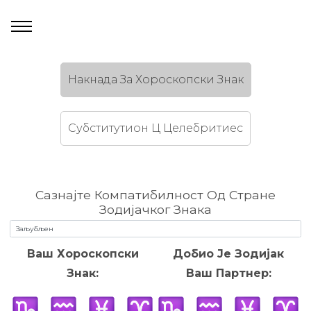
Накнада За Хороскопски Знак
Субститутион Ц Целебритиес
Сазнајте Компатибилност Од Стране
Зодијачког Знака
Ваш Хороскопски
Добио Је Зодијак
Знак:
Ваш Партнер: