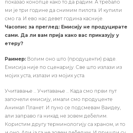
показао конопце како то да радим. А требало
ми је три године да снимим пилота. И купили
смо га. И ево нас девет година касније.
Часопис за преглед: Емисију не продуцирате
сами. Да ли вам прија како вас приказују у
етеру?
Раимер:
Волим оно што (продуценти) раде.
Емисија није по сценарију. Све што излази из
мојих уста, излази из мојих уста.
Учитавање ... Учитавање ... Када смо први пут
започели емисију, имали смо продуценте
Анимал Планет. И пуно се подсмевам Ваидеу,
али заправо га никад не зовем дебелим.
Користим другу терминологију са храном, и то
и оно. Али ја га не зовем дебелим. И пришли су