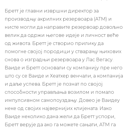
Бретт је главни извршни директор за
производњу акрилних резервоара (АТМ) и
нисте могли да направите резервоар довољно
велик да одржи његове идеје и личност веће
од живота. Бретт је створио прилику да
помогне својој породици у стварању њихових
снова о изградњи резервоара у Лас Вегасу.
Ваиде и Бретт основали су компанију пре него
што су се Ваиде и Хеатхер венчали, а компанија
и даље успева. Бретт је познат по својој
способности управљања возилом и помало
импулсивном самопоуздању. Довео је Ваидеу
неке од својих највернијих клијената. Иако
Ваиде неколико дана жели да Бретт успори,
Бретт верује да ако га можете сањати, АТМ га