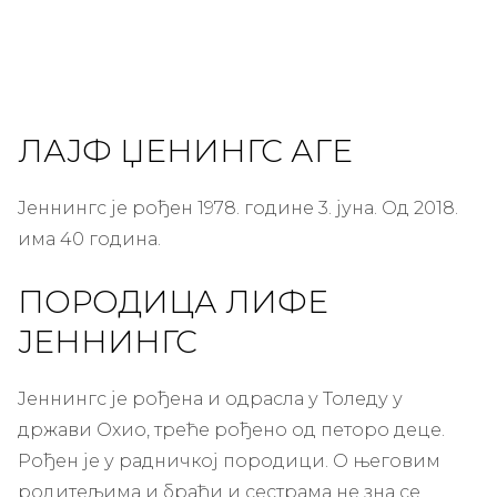
ЛАЈФ ЏЕНИНГС АГЕ
Јеннингс је рођен 1978. године 3. јуна. Од 2018.
има 40 година.
ПОРОДИЦА ЛИФЕ
ЈЕННИНГС
Јеннингс је рођена и одрасла у Толеду у
држави Охио, треће рођено од петоро деце.
Рођен је у радничкој породици. О његовим
родитељима и браћи и сестрама не зна се