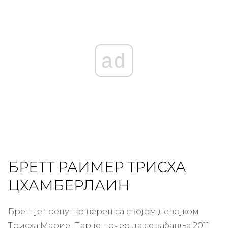
ad
БРЕТТ РАИМЕР ТРИСХА
ЦХАМБЕРЛАИН
Бретт је тренутно верен са својом девојком
Трисха Марие. Пар је почео да се забавља 2011.