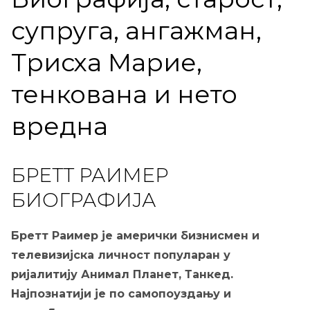
супруга, ангажман,
Трисха Марие,
тенкована и нето
вредна
БРЕТТ РАИМЕР
БИОГРАФИЈА
Бретт Раимер је амерички бизнисмен и
телевизијска личност популаран у
ријалитију Анимал Планет, Танкед.
Најпознатији је по самопоуздању и