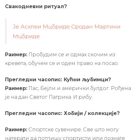
Свакодневни ритуал?
Је Асхлеи Мцбриде Сродан Мартини
Мцбриде
Раимер:
Пробудим се и одмах скочим из
кревета, обучем се и одем право на посао.
Прегледни часопис: Кућни љубимци?
Раимер:
Пас, Бејли и амерички булдог. Рођена
је на дан Светог Патрика. И рибу.
Прегледни часопис: Хобији / колекције?
Раимер:
Спортске сувенире. Све што могу
натерати да потпишу спортисти или познате