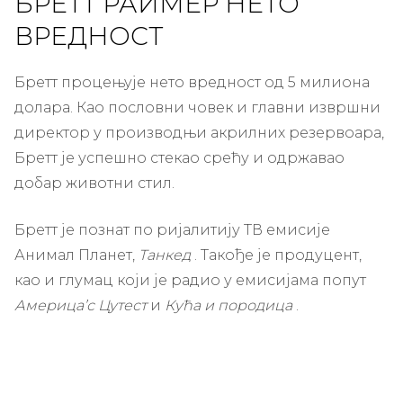
БРЕТТ РАИМЕР НЕТО
ВРЕДНОСТ
Бретт процењује нето вредност од 5 милиона
долара. Као пословни човек и главни извршни
директор у производњи акрилних резервоара,
Бретт је успешно стекао срећу и одржавао
добар животни стил.
Бретт је познат по ријалитију ТВ емисије
Анимал Планет,
Танкед
. Такође је продуцент,
као и глумац који је радио у емисијама попут
Америца’с Цутест
и
Кућа и породица
.