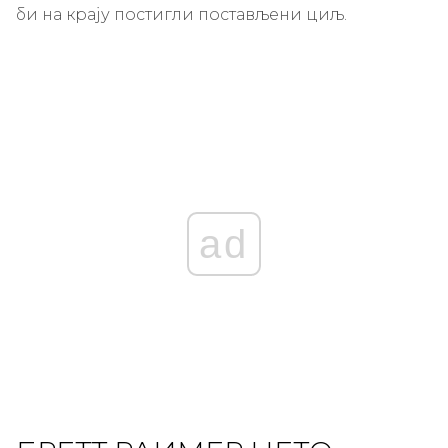
би на крају постигли постављени циљ.
ad