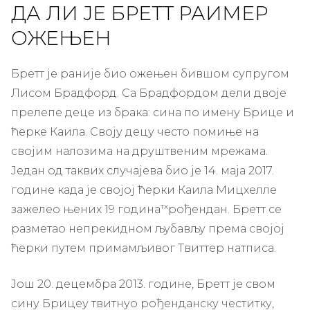
ДА ЛИ ЈЕ БРЕТТ РАИМЕР
ОЖЕЊЕН
Бретт је раније био ожењен бившом супругом
Лисом Брадфорд. Са Брадфордом дели двоје
прелепе деце из брака: сина по имену Брице и
ћерке Каила. Своју децу често помиње на
својим налозима на друштвеним мрежама.
Један од таквих случајева био је 14. маја 2017.
године када је својој ћерки Каила Мицхелле
тх
зажелео њених 19 година
рођендан. Бретт се
разметао непрекидном љубављу према својој
ћерки путем примамљивог Твиттер натписа.
Још 20. децембра 2013. године, Бретт је свом
сину Брицеу твитнуо рођенданску честитку,