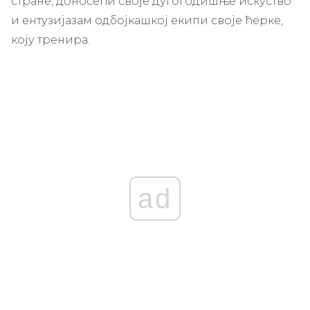
стране, доносећи своје дугогодишње искуство
и ентузијазам одбојкашкој екипи своје ћерке,
коју тренира.
ad