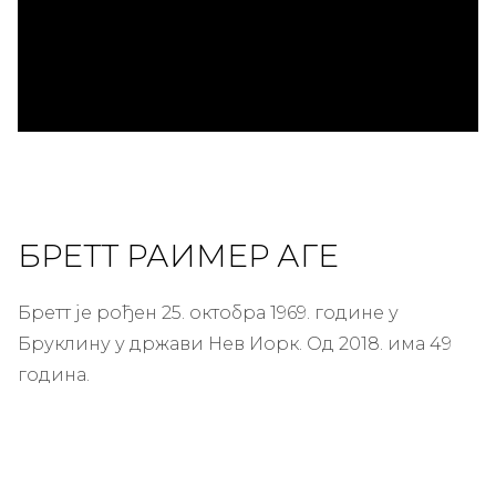
ad
БРЕТТ РАИМЕР АГЕ
Бретт је рођен 25. октобра 1969. године у
Бруклину у држави Нев Иорк. Од 2018. има 49
година.