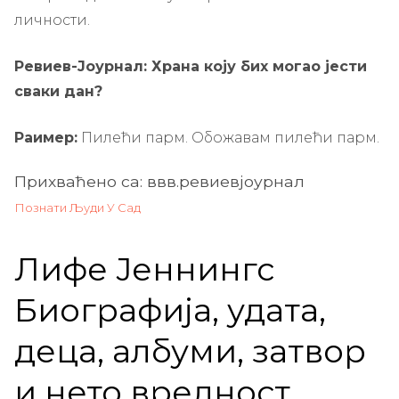
личности.
Ревиев-Јоурнал: Храна коју бих могао јести
сваки дан?
Раимер:
Пилећи парм. Обожавам пилећи парм.
Прихваћено са: ввв.ревиевјоурнал
Познати Људи У Сад
Лифе Јеннингс
Биографија, удата,
деца, албуми, затвор
и нето вредност