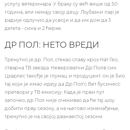
услугу ветеринара. У браку су већ више од 50
година, али немају своју децу. Љубазни пар је
радије одлучио да усвоји и да им дом да 3
детета - сина и 2 ћерке.
ДР ПОЛ: НЕТО ВРЕДИ
Тренутно је др. Пол, стекао славу кроз Нат Гео,
стварна ТВ звезда. Невероватни Др.Полв син
Цхарлес такође је глумац и продуцент; он је био
тај који је имао идеју да Др.Пол'с Вет бусинесс
претвори у ТВ емисију. Када је први пут
започео, др Пол није очекивао да ће тај шоу
добити прву сезону, а на његово изненађење,
тренутно је на својој дванаестој сезони.