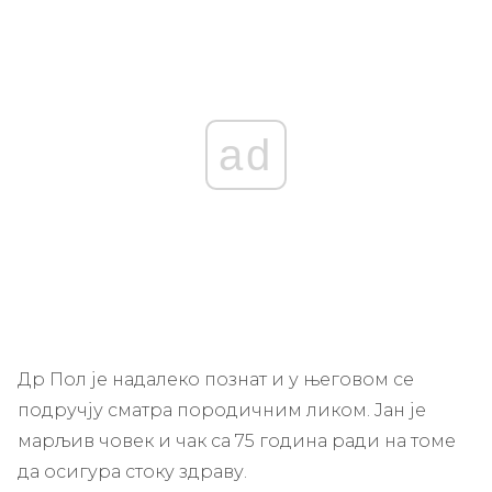
ad
Др Пол је надалеко познат и у његовом се
подручју сматра породичним ликом. Јан је
марљив човек и чак са 75 година ради на томе
да осигура стоку здраву.