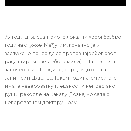
75-годишњак, Јан, био је локални херој безброј
година службе. Међутим, коначно је и
заслужено почео да се препознаје због свог
рада широм света због емисије. Нат Гео схов
започео је 2011. године, а продуцирао га је
Јанин син Цхарлес. Током година, емисија је
имала невероватну гледаност и непрестано
руши рекорде на Каналу. Дознајмо сада о
невероватном доктору Полу.