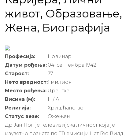
живот, Образовање,
Жена, Биографија
Професија:
Новинар
Датум рођења:
04. септембра 1942
Старост:
77
Нето вредност:
1 милион
Место рођења:
Дрентхе
Висина (м):
Н / А
Религија:
Хришћанство
Статус везе:
Ожењен
Др Јан Пол је телевизијска личност која је
изузетно позната по ТВ емисији Нат Гео Вилд,