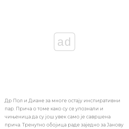
ad
Др Пол и Диане за многе остају инспиративни
пар. Прича о томе како су се упознали и
чињеница да су још увек само је савршена
прича. Тренутно обојица раде заједно за Јанову