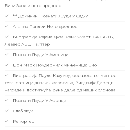
Били Зане и нето вредност
*** Доминик, Познати Људи У Сад-У
Ананиа Пандеи Нето вредност
Биографија Рајана Хјуза, Рани живот, ВФЛА-ТВ,
Леавес АБЦ, Твиттер
Познати Људи У Америци
Џон Марк Лоудермилк Чињенице: Био
Биографија Пауле Кахумбу, образовање, ментор,
теза, ратници дивљих животиња, ВилдлифеДирецт,
награде и достигнућа, руке даље од наших слонова
Познати Људи У Африци
Слаб звук
Репортер