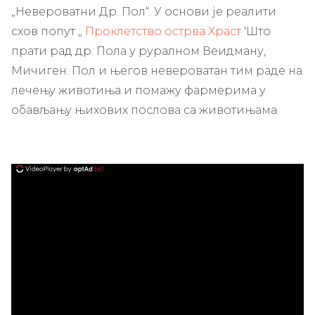
„Невероватни Др. Пол“. У основи је реалити
схов попут „
Проклетство острва Храст
'Што
прати рад др. Пола у руралном Веидману,
Мичиген. Пол и његов невероватан тим раде на
лечењу животиња и помажу фармерима у
обављању њихових послова са животињама.
ad