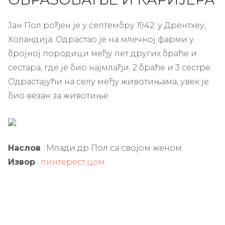
Јан Пол рођен је у септембру 1942. у Дрентхеу,
Холандија. Одрастао је на млечној фарми у
бројној породици међу пет других браће и
сестара, где је био најмлађи; 2 браће и 3 сестре.
Одрастајући на селу међу животињама, увек је
био везан за животиње.
Наслов
: Млади др Пол са својом женом.
Извор
:
пинтерест.цом