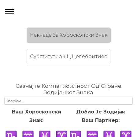
Накнада За Хороскопски Знак
Субститутион Ц Целебритиес
Сазнајте Компатибилност Од Стране
Зодијачког Знака
Ваш Хороскопски
Добио Је Зодијак
Знак:
Ваш Партнер: