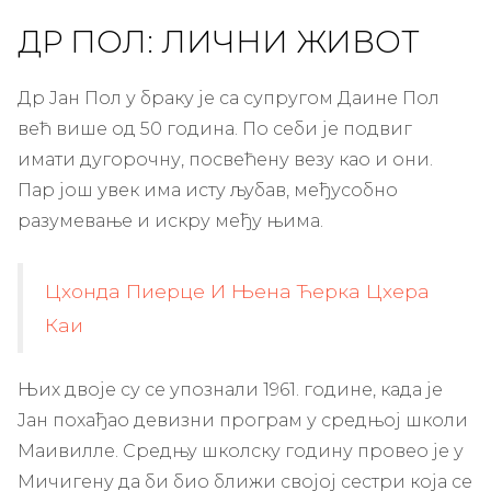
ДР ПОЛ: ЛИЧНИ ЖИВОТ
Др Јан Пол у браку је са супругом Даине Пол
већ више од 50 година. По себи је подвиг
имати дугорочну, посвећену везу као и они.
Пар још увек има исту љубав, међусобно
разумевање и искру међу њима.
Цхонда Пиерце И Њена Ћерка Цхера
Каи
Њих двоје су се упознали 1961. године, када је
Јан похађао девизни програм у средњој школи
Маивилле. Средњу школску годину провео је у
Мичигену да би био ближи својој сестри која се