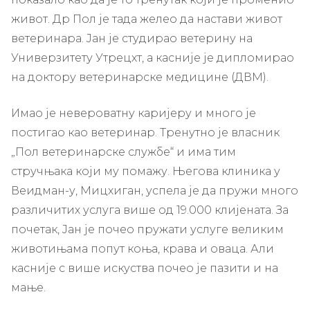
живот. Др Пол је тада желео да настави живот
ветеринара. Јан је студирао ветерину на
Универзитету Утрецхт, а касније је дипломирао
на доктору ветеринарске медицине (ДВМ).
Имао је невероватну каријеру и много је
постигао као ветеринар. Тренутно је власник
„Пол ветеринарске службе“ и има тим
стручњака који му помажу. Његова клиника у
Веидман-у, Мицхиган, успела је да пружи много
различитих услуга више од 19.000 клијената. За
почетак, Јан је почео пружати услуге великим
животињама попут коња, крава и оваца. Али
касније с више искуства почео је пазити и на
мање.