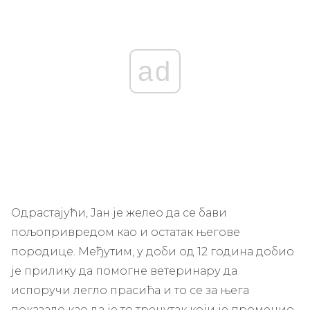
ad
Одрастајући, Јан је желео да се бави
пољопривредом као и остатак његове
породице. Међутим, у доби од 12 година добио
је прилику да помогне ветеринару да
испоручи легло прасића и то се за њега
показало као да је то тренутак који је променио