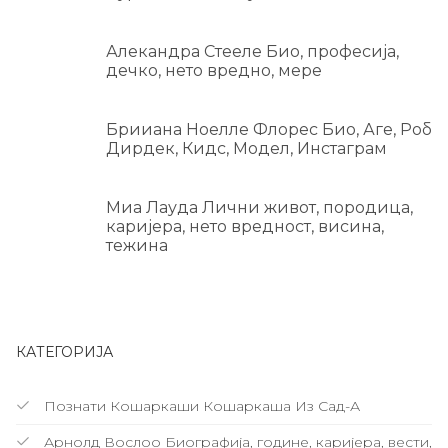
Алекандра Стееле Био, професија,
дечко, нето вредно, мере
Брииана Ноелле Флорес Био, Аге, Роб
Дирдек, Кидс, Модел, Инстаграм
Миа Лауда Лични живот, породица,
каријера, нето вредност, висина,
тежина
КАТЕГОРИЈА
Познати Кошаркаши Кошаркаша Из Сад-А
Арнолд Вослоо Биографија, године, каријера, вести,