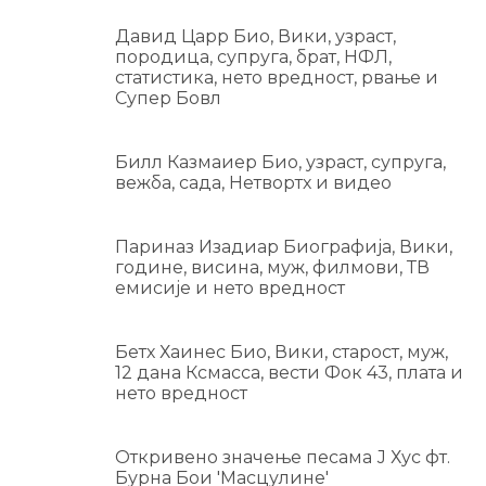
Давид Царр Био, Вики, узраст,
породица, супруга, брат, НФЛ,
статистика, нето вредност, рвање и
Супер Бовл
Билл Казмаиер Био, узраст, супруга,
вежба, сада, Нетвортх и видео
Париназ Изадиар Биографија, Вики,
године, висина, муж, филмови, ТВ
емисије и нето вредност
Бетх Хаинес Био, Вики, старост, муж,
12 дана Ксмасса, вести Фок 43, плата и
нето вредност
Откривено значење песама Ј Хус фт.
Бурна Бои 'Масцулине'