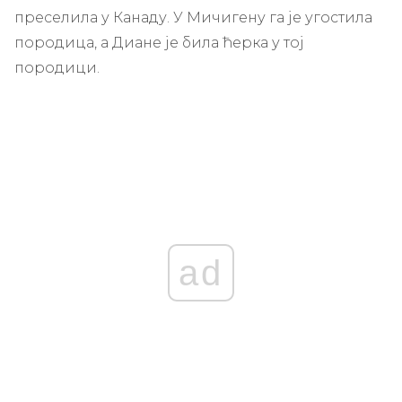
преселила у Канаду. У Мичигену га је угостила
породица, а Диане је била ћерка у тој
породици.
ad