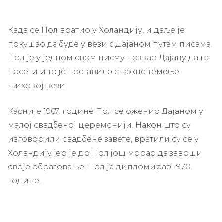
Када се Пол вратио у Холандију, и даље је
покушао да буде у вези с Дајаном путем писама.
Пол је у једном свом писму позвао Дајану да га
посети и то је поставило снажне темеље
њиховој вези.
Касније 1967. године Пол се оженио Дајаном у
малој свадбеној церемонији. Након што су
изговорили свадбене завете, вратили су се у
Холандију јер је др Пол још морао да заврши
своје образовање; Пол је дипломирао 1970.
године.