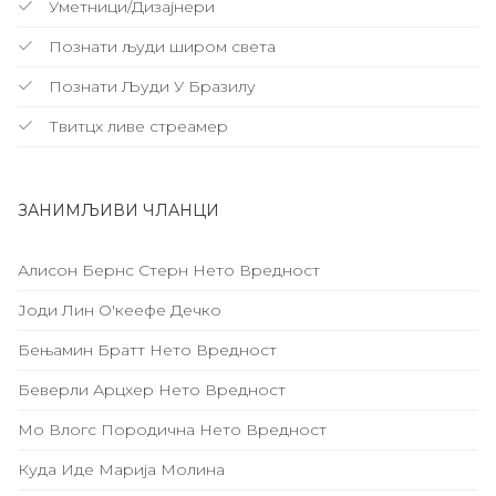
Уметници/Дизајнери
Познати људи широм света
Познати Људи У Бразилу
Твитцх ливе стреамер
ЗАНИМЉИВИ ЧЛАНЦИ
Алисон Бернс Стерн Нето Вредност
Јоди Лин О'кеефе Дечко
Бењамин Братт Нето Вредност
Беверли Арцхер Нето Вредност
Мо Влогс Породична Нето Вредност
Куда Иде Марија Молина