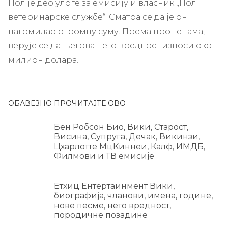
Пол је део улоге за емисију и власник „Пол
ветеринарске службе“. Сматра се да је он
нагомилао огромну суму. Према проценама,
верује се да његова нето вредност износи око
милион долара.
ОБАВЕЗНО ПРОЧИТАЈТЕ ОВО
Бен Робсон Био, Вики, Старост,
Висина, Супруга, Дечак, Викинзи,
Цхарлотте МцКиннеи, Калф, ИМДБ,
Филмови и ТВ емисије
Етхиц Ентертаинмент Вики,
биографија, чланови, имена, године,
нове песме, нето вредност,
породичне позадине