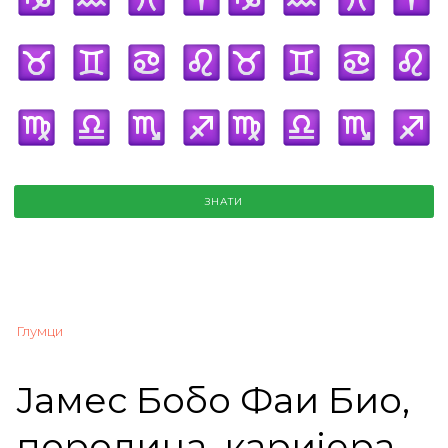
ЗНАТИ
Глумци
Јамес Бобо Фаи Био,
породица, каријера,