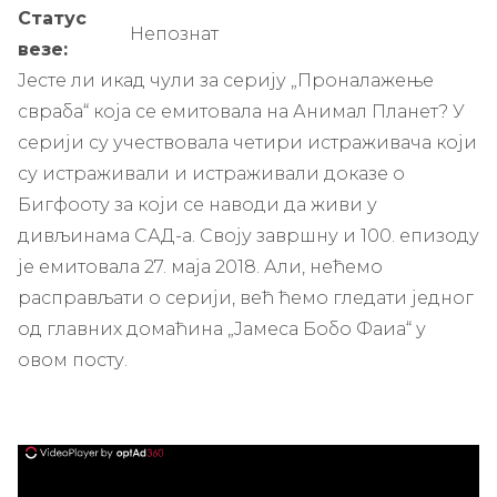
Статус
Непознат
везе:
Јесте ли икад чули за серију „Проналажење
свраба“ која се емитовала на Анимал Планет? У
серији су учествовала четири истраживача који
су истраживали и истраживали доказе о
Бигфооту за који се наводи да живи у
дивљинама САД-а. Своју завршну и 100. епизоду
је емитовала 27. маја 2018. Али, нећемо
расправљати о серији, већ ћемо гледати једног
од главних домаћина „Јамеса Бобо Фаиа“ у
овом посту.