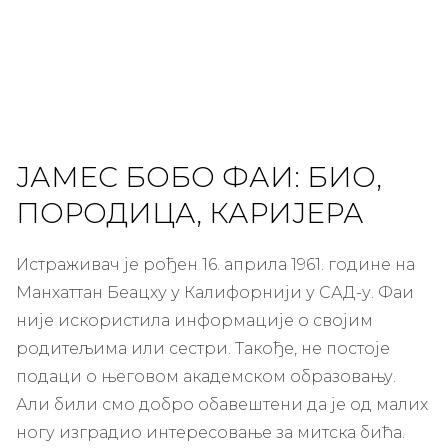
ЈАМЕС БОБО ФАИ: БИО,
ПОРОДИЦА, КАРИЈЕРА
Истраживач је рођен 16. априла 1961. године на
Манхаттан Беацху у Калифорнији у САД-у. Фаи
није искористила информације о својим
родитељима или сестри. Такође, не постоје
подаци о његовом академском образовању.
Али били смо добро обавештени да је од малих
ногу изградио интересовање за митска бића.