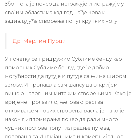
Због тога је почео да истражује и истражује у
својим областима кад год нађе нова и
задивљујућа створења попут крупних ногу.
Др. Мерлин Пурди
У почетку се придружио Сублиме бенду као
помоћник Сублиме бенду, где је добио
могућности да путује и путује са њима широм
земље. И пронашла сам шансу да откријем
више о наводним митским створењима. Како је
вријеме пролазило, његова страст за
откривањем нових створења расла је. Тако је
након дипломирања почео да ради много
чудних послова попут изградње путева,
лововања са Индијанцима и комерцијалног