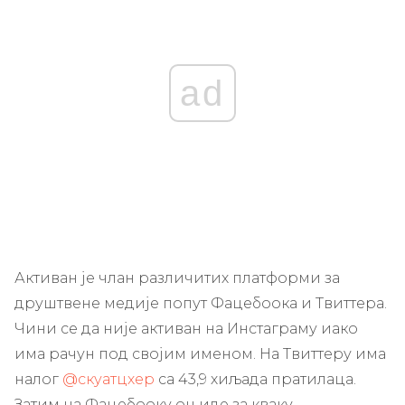
ad
Активан је члан различитих платформи за
друштвене медије попут Фацебоока и Твиттера.
Чини се да није активан на Инстаграму иако
има рачун под својим именом. На Твиттеру има
налог
@скуатцхер
са 43,9 хиљада пратилаца.
Затим на Фацебооку он иде за кваку