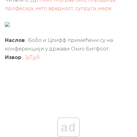
професија, нето вредност, супруга, мере
Наслов
: Бобо и Цлифф примећени су на
конференцији у држави Охио Бигфоот.
Извор
:
ЈуТјуб
ad