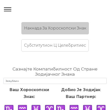
Накнада За Хороскопски Знак
Субститутион Ц Целебритиес
Сазнајте Компатибилност Од Стране
Зодијачког Знака
Ваш Хороскопски
Добио Је Зодијак
Знак:
Ваш Партнер: