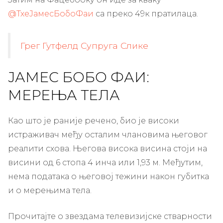
@ТхеЈамесБобоФаи
са преко 49к пратилаца.
Грег Гутфелд Супруга Слике
ЈАМЕС БОБО ФАИ:
МЕРЕЊА ТЕЛА
Као што је раније речено, био је високи
истраживач међу осталим члановима његовог
реалити схова. Његова висока висина стоји на
висини од 6 стопа 4 инча или 1,93 м. Међутим,
нема података о његовој тежини након губитка
и о мерењима тела.
Прочитајте о звездама телевизијске стварности