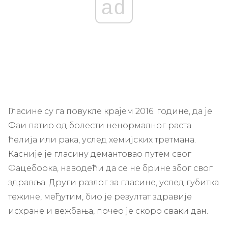
ad
Гласине су га повукле крајем 2016. године, да је
Фаи патио од болести ненормалног раста
ћелија или рака, услед хемијских третмана.
Касније је гласину демантовао путем свог
Фацебоока, наводећи да се не брине због свог
здравља. Други разлог за гласине, услед губитка
тежине, међутим, био је резултат здравије
исхране и вежбања, почео је скоро сваки дан.