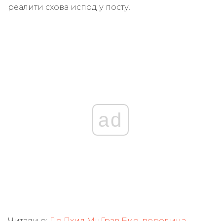
реалити схова испод у посту.
ad
Читали о:
Др Пхил МцГрав Био, породица,