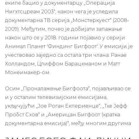
екипе бацио у документарцу „Операција
Нигхтсцреам 2003“, након чега је уследила
документарна ТВ серија „Монстеркуест“ (2008-
2009). Међутим, почео је добијати запажање
након што се у 2018. години појавио у серији
Анимал Планет 'Финдинг Бигфоот'. У емисији је
учествовао заједно са остала три члана: Ранае
Холландом, Цлиффом Барацкманом и Матт
Монеимакер-ом.
Осим „Проналажење Бигфоота“, појављивао се
и у осталим телевизијским емисијама,
укључујући „Јое Роган Екпериенце“, „Тхе Јефф
Пробст Схов“ и „Америцан Бигфоот (кратка
документарна емисија)“, међу многим другима