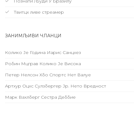
Познати Људи У Бразилу
Твитцх ливе стреамер
ЗАНИМЉИВИ ЧЛАНЦИ
Колико Је Година Иарис Санцхез
Робин Мцграв Колико Је Висока
Петер Нелсон Хбо Спортс Нет Валуе
Артхур Оцхс Сулзбергер Јр. Нето Вредност
Марк Вахлберг Сестра Деббие