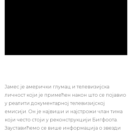
ad
Јамес је амерички глумац и телевизијска
личност који је примећен након што се појавио
у реалити документарној телевизијској
емисији. Он је највиши и најстрожи члан тима
који често стоји у реконструкцији Бигфоота.
Зауставићемо се више информација о звезди