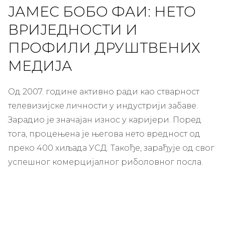
ЈАМЕС БОБО ФАИ: НЕТО
ВРИЈЕДНОСТИ И
ПРОФИЛИ ДРУШТВЕНИХ
МЕДИЈА
Од 2007. године активно ради као стварност
телевизијске личности у индустрији забаве.
Зарадио је значајан износ у каријери. Поред
тога, процењена је његова нето вредност од
преко 400 хиљада УСД. Такође, зарађује од свог
успешног комерцијалног риболовног посла.