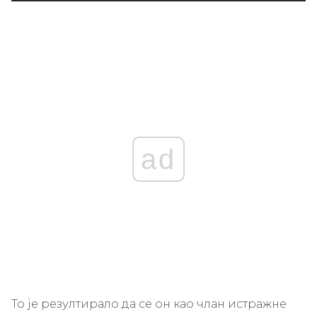
ad
То је резултирало да се он као члан истражне