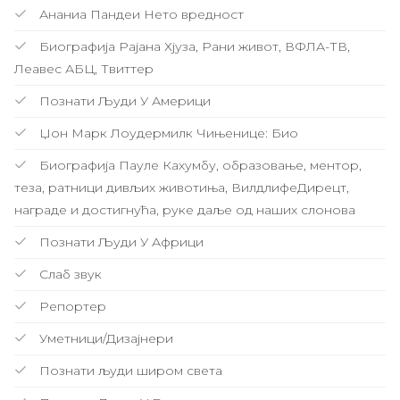
Ананиа Пандеи Нето вредност
Биографија Рајана Хјуза, Рани живот, ВФЛА-ТВ,
Леавес АБЦ, Твиттер
Познати Људи У Америци
Џон Марк Лоудермилк Чињенице: Био
Биографија Пауле Кахумбу, образовање, ментор,
теза, ратници дивљих животиња, ВилдлифеДирецт,
награде и достигнућа, руке даље од наших слонова
Познати Људи У Африци
Слаб звук
Репортер
Уметници/Дизајнери
Познати људи широм света