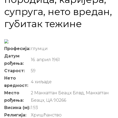
супруга, нето вредан,
губитак тежине
Професија:
глумци
Датум
16. април 1961
рођења:
Старост:
59
Нето
4 хиљаде
вредност:
Место
2 Манхаттан Беацх Блвд, Манхаттан
рођења:
Беацх, ЦА 90266
Висина (м):
1.93
Религија:
Хришћанство