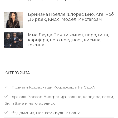
Брииана Ноелле Флорес Био, Аге, Роб
Дирдек, Кидс, Модел, Инстаграм
Миа Лауда Лични живот, породица,
каријера, нето вредност, висина,
тежина
КАТЕГОРИЈА
Познати Кошаркаши Кошаркаша Из Сад-А
Арнолд Вослоо Биографија, године, каријера, вести,
Били Зане и нето вредност
*** Доминик, Познати Људи У Сад-У