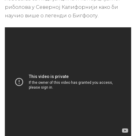
риболова у Северној Калифорнији како би
научио више о легенди о Бигфооту.