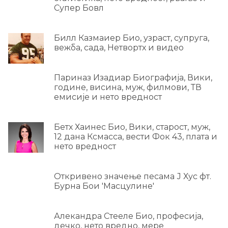
Супер Бовл
Билл Казмаиер Био, узраст, супруга,
вежба, сада, Нетвортх и видео
Париназ Изадиар Биографија, Вики,
године, висина, муж, филмови, ТВ
емисије и нето вредност
Бетх Хаинес Био, Вики, старост, муж,
12 дана Ксмасса, вести Фок 43, плата и
нето вредност
Откривено значење песама Ј Хус фт.
Бурна Бои 'Масцулине'
Алекандра Стееле Био, професија,
дечко, нето вредно, мере