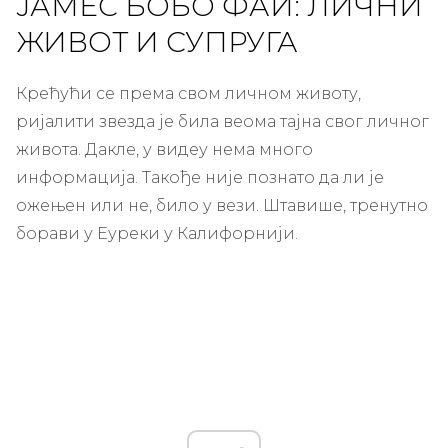
ЈАМЕС БОБО ФАИ: ЛИЧНИ
ЖИВОТ И СУПРУГА
Крећући се према свом личном животу,
ријалити звезда је била веома тајна свог личног
живота. Дакле, у видеу нема много
информација. Такође није познато да ли је
ожењен или не, било у вези. Штавише, тренутно
борави у Еуреки у Калифорнији.