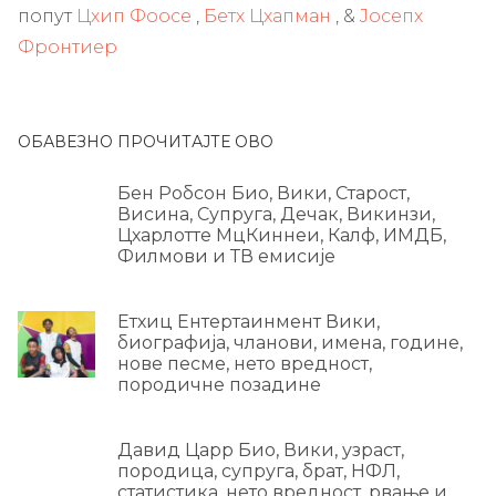
попут
Цхип Фоосе
,
Бетх Цхапман
, &
Јосепх
Фронтиер
ОБАВЕЗНО ПРОЧИТАЈТЕ ОВО
Бен Робсон Био, Вики, Старост,
Висина, Супруга, Дечак, Викинзи,
Цхарлотте МцКиннеи, Калф, ИМДБ,
Филмови и ТВ емисије
Етхиц Ентертаинмент Вики,
биографија, чланови, имена, године,
нове песме, нето вредност,
породичне позадине
Давид Царр Био, Вики, узраст,
породица, супруга, брат, НФЛ,
статистика, нето вредност, рвање и