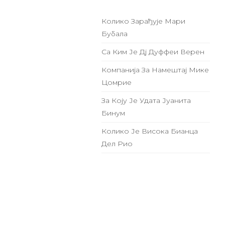
Колико Зарађује Мари
Бубала
Са Ким Је Дј Дуффеи Верен
Компанија За Намештај Мике
Цомрие
За Коју Је Удата Јуанита
Бинум
Колико Је Висока Бианца
Дел Рио