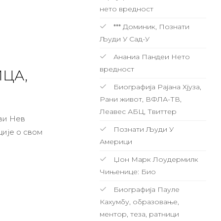
нето вредност
*** Доминик, Познати
Људи У Сад-У
Ананиа Пандеи Нето
вредност
ЦА,
Биографија Рајана Хјуза,
Рани живот, ВФЛА-ТВ,
Леавес АБЦ, Твиттер
ави Нев
Познати Људи У
ције о свом
Америци
Џон Марк Лоудермилк
Чињенице: Био
Биографија Пауле
Кахумбу, образовање,
ментор, теза, ратници