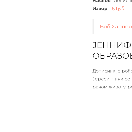
Наслов
: Дописн
Извор
:
ЈуТјуб
Боб Харпе
ЈЕННИФЕ
ОБРАЗО
Дописник је рође
Јерсеи. Чини се 
раном животу, р