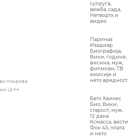
супруга,
вежба, сада,
Нетвортх и
видео
Париназ
Изадиар
Биографија,
Вики, године,
висина, муж,
филмови, ТВ
емисије и
нето вредност
ови покрива
сник ЦНН
Бетх Хаинес
Био, Вики,
старост, муж,
12 дана
Ксмасса, вести
Фок 43, плата
и нето