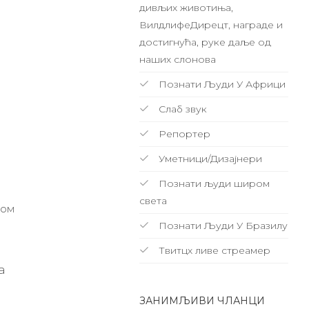
дивљих животиња,
ВилдлифеДирецт, награде и
достигнућа, руке даље од
наших слонова
Познати Људи У Африци
Слаб звук
Репортер
Уметници/Дизајнери
Познати људи широм
света
ном
Познати Људи У Бразилу
Твитцх ливе стреамер
а
ЗАНИМЉИВИ ЧЛАНЦИ