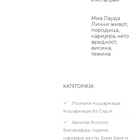
Миа Лауда
Лични живот,
породица,
каријера, нето
вредност,
висина,
тежина
КАТЕГОРИЈА
Познати Кошаркаши
Кошаркаша Из Сад-А
Арнолд Вослоо
Биографија, године,
каријера, вести, Били Зане и