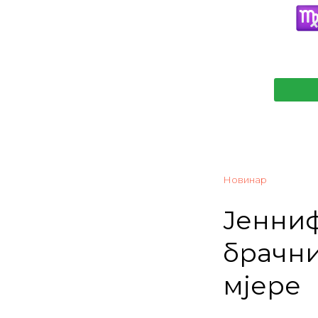
Новинар
Јенниф
брачни
мјере