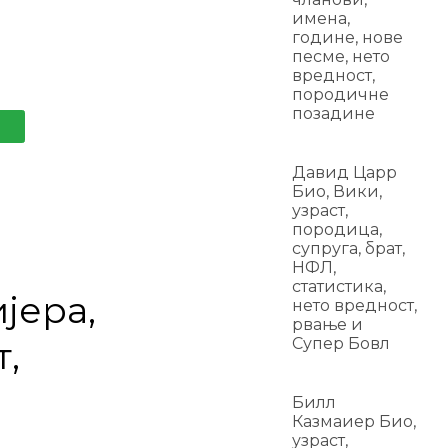
имена,
године, нове
песме, нето
вредност,
породичне
позадине
Давид Царр
Био, Вики,
узраст,
породица,
супруга, брат,
НФЛ,
статистика,
јера,
нето вредност,
рвање и
т,
Супер Бовл
Билл
Казмаиер Био,
узраст,