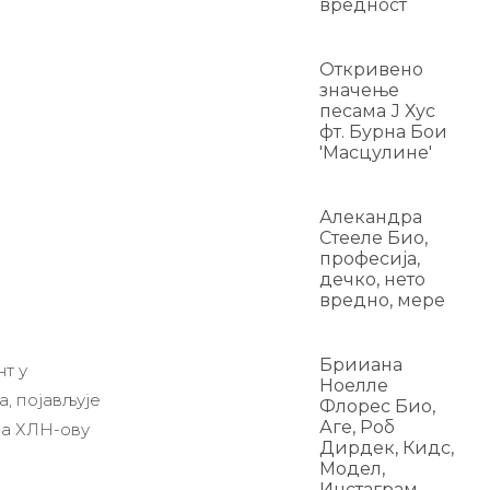
вредност
Откривено
значење
песама Ј Хус
фт. Бурна Бои
'Масцулине'
Алекандра
Стееле Био,
професија,
дечко, нето
вредно, мере
Брииана
т у
Ноелле
а, појављује
Флорес Био,
Аге, Роб
за ХЛН-ову
Дирдек, Кидс,
Модел,
Инстаграм