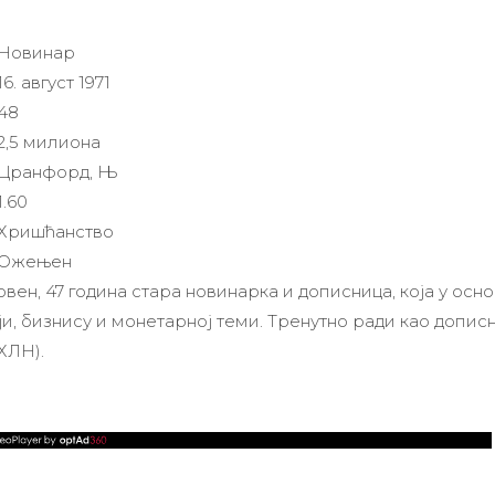
Новинар
16. август 1971
48
2,5 милиона
Цранфорд, Њ
1.60
Хришћанство
Ожењен
вен, 47 година стара новинарка и дописница, која у осн
ји, бизнису и монетарној теми. Тренутно ради као допи
ХЛН).