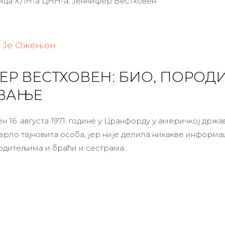
ица ХЛН-а ЦНН-а, Јеннифер Вестховен
р Је Ожењен
Р ВЕСТХОВЕН: БИО, ПОРОДИ
ВАЊЕ
н 16. августа 1971. године у Цранфорду у америчкој држ
врло тајновита особа, јер није делила никакве информа
одитељима и браћи и сестрама.