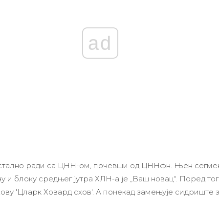
ad
 стално ради са ЦНН-ом, почевши од ЦННфн. Њен сегмен
 и блоку средњег јутра ХЛН-а је „Ваш новац“. Поред тог
хову 'Цларк Ховард схов'. А понекад замењује сидриште 