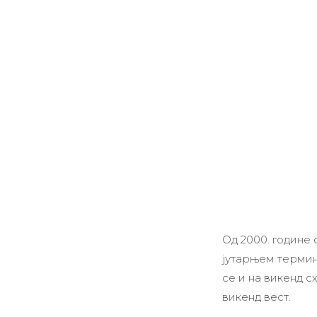
Од 2000. године
јутарњем термину
се и на викенд с
викенд вест.