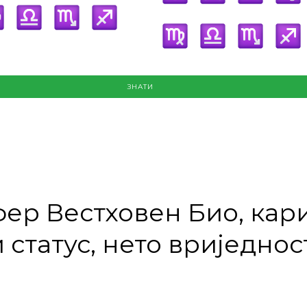
ЗНАТИ
ер Вестховен Био, кари
 статус, нето вриједнос