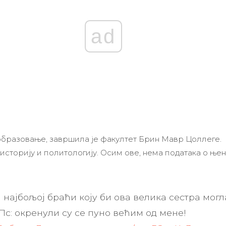
ad
 образовање, завршила је факултет Брин Мавр Цоллеге.
историју и политологију. Осим ове, нема података о ње
најбољој браћи коју би ова велика сестра могл
Пс: окренули су се пуно већим од мене!