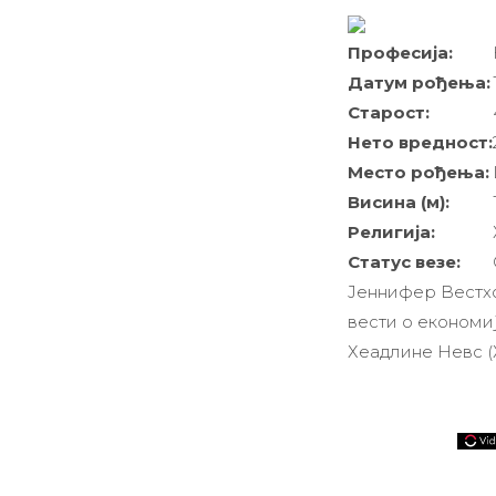
Професија:
Датум рођења:
Старост:
Нето вредност:
Место рођења:
Висина (м):
Религија:
Статус везе:
Јеннифер Вестхо
вести о економи
Хеадлине Невс (