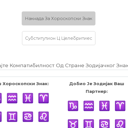
Накнада За Хороскопски Знак
Субститутион Ц Целебритиес
ајте Компатибилност Од Стране Зодијачког Зна
 Хороскопски Знак:
Добио Је Зодијак Ваш
Партнер: