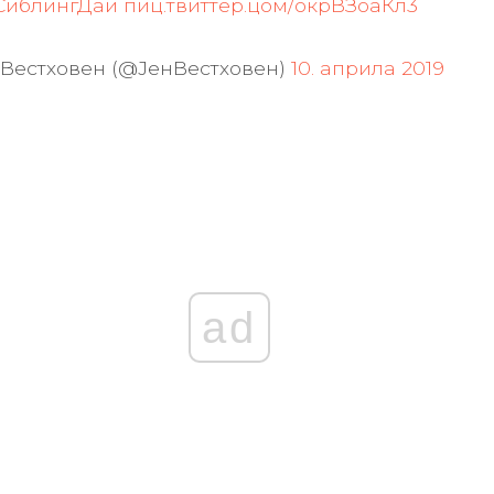
СиблингДаи
пиц.твиттер.цом/окрВЗоаКл3
 Вестховен (@ЈенВестховен)
10. априла 2019
ad