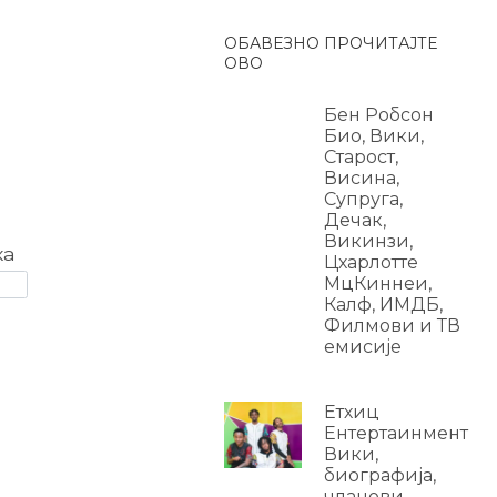
ОБАВЕЗНО ПРОЧИТАЈТЕ
ОВО
Бен Робсон
Био, Вики,
Старост,
Висина,
Супруга,
Дечак,
Викинзи,
ка
Цхарлотте
МцКиннеи,
Калф, ИМДБ,
Филмови и ТВ
емисије
Етхиц
Ентертаинмент
Вики,
биографија,
чланови,