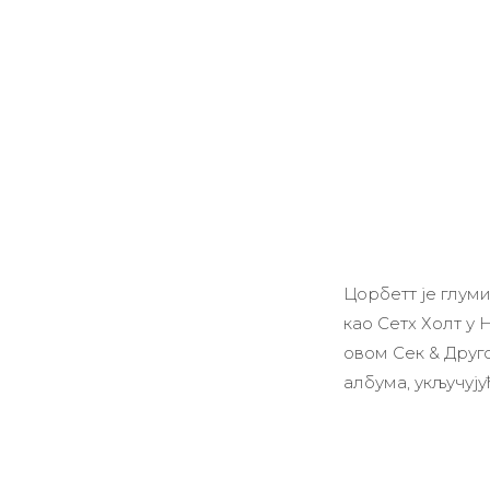
Цорбетт је глум
као Сетх Холт у 
овом Сек & Другс
албума, укључуј