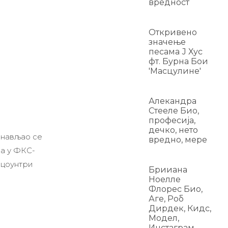
вредност
Откривено
значење
песама Ј Хус
фт. Бурна Бои
'Масцулине'
Алекандра
Стееле Био,
професија,
дечко, нето
онављао се
вредно, мере
на у ФКС-
 цоунтри
Брииана
Ноелле
Флорес Био,
Аге, Роб
Дирдек, Кидс,
Модел,
Инстаграм