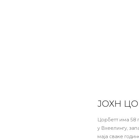
ЈОХН ЦО
Цорбетт има 58 го
у Вхеелингу, за
маја сваке годи