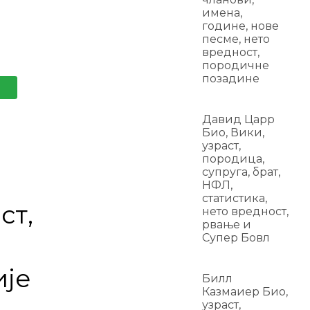
имена,
године, нове
песме, нето
вредност,
породичне
позадине
Давид Царр
Био, Вики,
узраст,
породица,
супруга, брат,
НФЛ,
статистика,
ст,
нето вредност,
рвање и
Супер Бовл
ије
Билл
Казмаиер Био,
узраст,