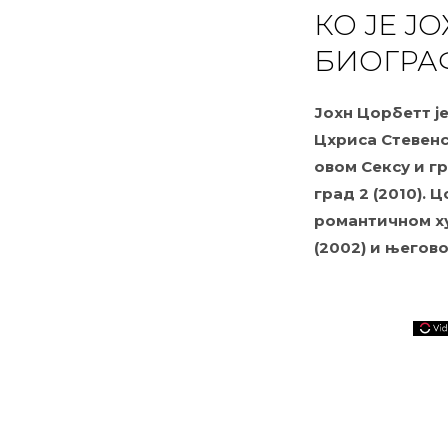
КО ЈЕ ЈО
БИОГРА
Јохн Цорбетт је
Цхриса Стевенс
овом Сексу и г
град 2 (2010). 
романтичном х
(2002) и његово