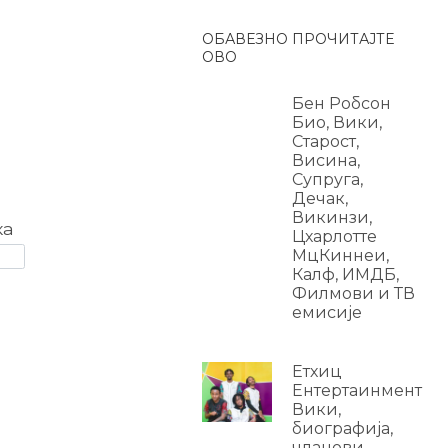
ОБАВЕЗНО ПРОЧИТАЈТЕ
ОВО
Бен Робсон
Био, Вики,
Старост,
Висина,
Супруга,
Дечак,
Викинзи,
ка
Цхарлотте
МцКиннеи,
Калф, ИМДБ,
Филмови и ТВ
емисије
Етхиц
Ентертаинмент
Вики,
биографија,
чланови,