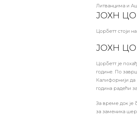
Литванцима и Аш
ЈОХН ЦО
Цорбетт стоји на 
ЈОХН ЦО
Цорбетт је похађ
године. По завр
Калифорнији да 
година радећи з
За време док је 
за заменика шери