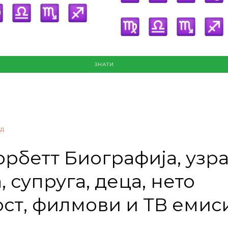
ЗНАТИ
д
орбетт Биографија, узра
 супруга, деца, нето
ст, филмови и ТВ емис