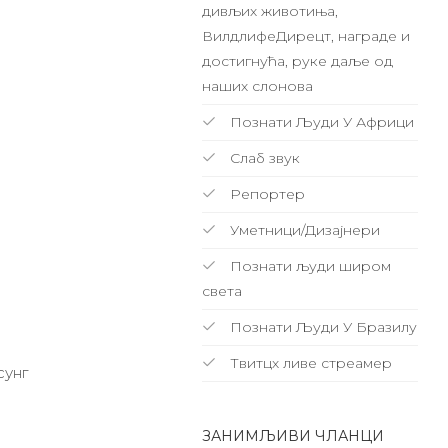
дивљих животиња,
ВилдлифеДирецт, награде и
достигнућа, руке даље од
наших слонова
Познати Људи У Африци
Слаб звук
Репортер
Уметници/Дизајнери
Познати људи широм
света
Познати Људи У Бразилу
Твитцх ливе стреамер
сунг
ЗАНИМЉИВИ ЧЛАНЦИ