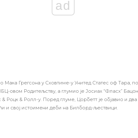
ad
ио Мака Грегсона у Сховтиме-у Унитед Статес оф Тара, п
НБЦ-овом Родитељству, а глумио је Јосиах “Фласх” Бацо
 & Роцк & Ролл-у. Поред глуме, Цорбетт је објавио и два
ући и свој истоимени деби на Билборд-љествици.