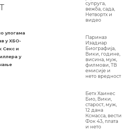
супруга,
Т
вежба, сада,
Нетвортх и
видео
по улогама
Париназ
в у ХБО-
Изадиар
Биографија,
к Секс и
Вики, године,
Миллера у
висина, муж,
нчање
филмови, ТВ
емисије и
нето вредност
Бетх Хаинес
Био, Вики,
старост, муж,
12 дана
Ксмасса, вести
Фок 43, плата
и нето