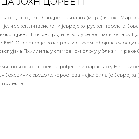
ЦА ЈОХН ЦОРБЕТТ
н као једино дете Сандре Павилацк (мајка) и Јохн Марсх
г је, ирског, литванског и јеврејско-руског порекла. Јова
личкој цркви. Његови родитељи су се венчали када су Ц
 1963. Одрастао је са мајком и очухом, обојица су радил
вог ујака Пхиллипа, у стамбеном блоку у близини реке 
имично ирског порекла, рођен је и одрастао у Беллаире
ан Јеховиних сведока.
Корбетова мајка била је Јеврејка 
г порекла).