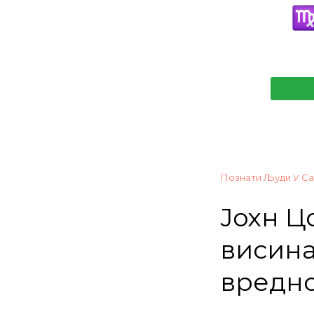
Познати Људи У Са
Јохн Ц
висина,
вредно