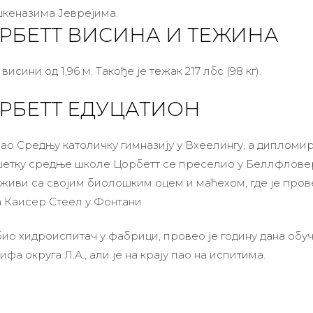
кеназима Јеврејима.
РБЕТТ ВИСИНА И ТЕЖИНА
висини од 1,96 м. Такође је тежак 217 лбс (98 кг).
РБЕТТ ЕДУЦАТИОН
ао Средњу католичку гимназију у Вхеелингу, а дипломира
шетку средње школе Цорбетт се преселио у Беллфлове
живи са својим биолошким оцем и маћехом, где је пров
а Каисер Стеел у Фонтани.
био хидроиспитач у фабрици, провео је годину дана обуч
фа округа Л.А., али је на крају пао на испитима.