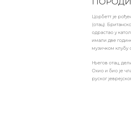
ПОРОДИ
Цорбетт је рође
(отац). Британско
одрастао у като
имали две године
музичком клубу с
Његов отац, дел
Охио и био је чл
руског јеврејско