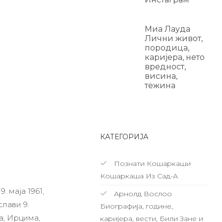
Миа Лауда
Лични живот,
породица,
каријера, нето
вредност,
висина,
тежина
КАТЕГОРИЈА
Познати Кошаркаши
Кошаркаша Из Сад-А
. маја 1961,
Арнолд Вослоо
лави 9.
Биографија, године,
а, Ирцима,
каријера, вести, Били Зане и