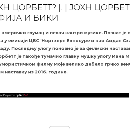
ХН ЦОРБЕТТ? |. | ЈОХН ЦОРБЕТ
ФИЈА И ВИКИ
 амерички глумац и певач кантри музике. Познат је 
а у емисији ЦБС ’Нортхерн Екпосуре и као Аидан Сха
раду. Последњу улогу поновио је за филмски настава
Цорбетт је такође тумачио главну мушку улогу Иана 
умористичном филму Моје велико дебело грчко ве
м наставку из 2016. године.