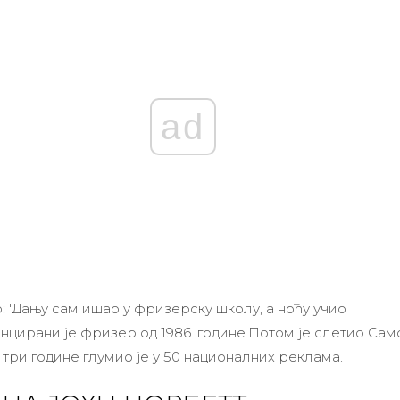
ad
: 'Дању сам ишао у фризерску школу, а ноћу учио
нцирани је фризер од 1986. године.
Потом је слетио Сам
 три године глумио је у 50 националних реклама.