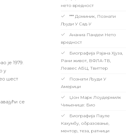
нето вредност
*** Доминик, Познати
Људи У Сад-У
Ананиа Пандеи Нето
вредност
Биографија Рајана Хјуза,
Рани живот, ВФЛА-ТВ,
о је 1979.
Леавес АБЦ, Твиттер
р у
ео шест
Познати Људи У
Америци
Џон Марк Лоудермилк
авајући се
Чињенице: Био
Биографија Пауле
Кахумбу, образовање,
ментор, теза, ратници