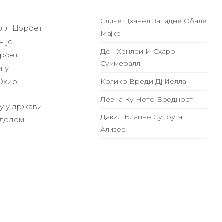
Слике Цханел Западне Обале
алл Цорбетт
Мајке
н је
Дон Хенлеи И Схарон
орбетт
Суммералл
и у
Охио.
Колико Вреди Дј Иелла
Леена Ку Нето Вредност
у у држави
Давид Блаине Супруга
(делом
Ализее