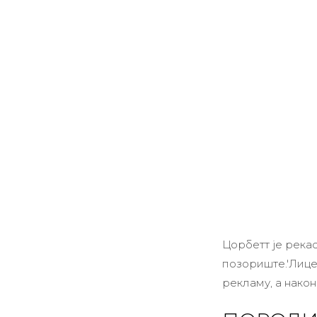
Цорбетт је рекао
позориште.'
Лице
рекламу, а након