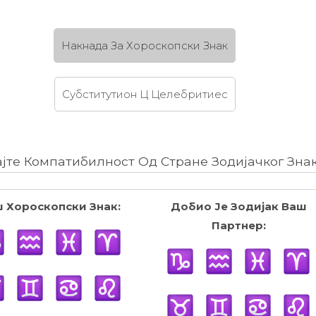
Накнада За Хороскопски Знак
Субститутион Ц Целебритиес
ајте Компатибилност Од Стране Зодијачког Зна
 Хороскопски Знак:
Добио Је Зодијак Ваш
Партнер: