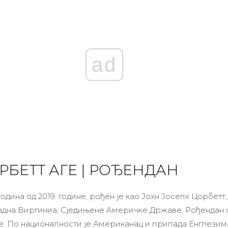
ad
РБЕТТ АГЕ | РОЂЕНДАН
дина од 2019. године, рођен је као Јохн Јосепх Цорбетт, 9
падна Виргиниа, Сједињене Америчке Државе. Рођендан с
не. По националности је Американац и припада Енглезим