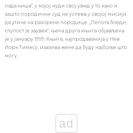
пада киша“, у којој нуди свој увид у то како и
зашто породични суд не успева у својој мисији
да утиче на разорене породице. „Лепота бледи,
глупост је заувек“, њена друга књига објављена
је у јануару 1999. Књига, најпродаванија у Нев
Иорк Тимесу, изазива жене да буду најбоље што
могу.
ad