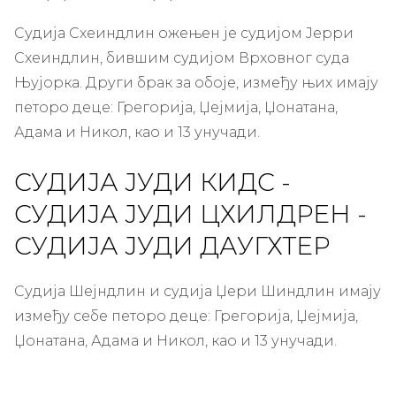
Судија Схеиндлин ожењен је судијом Јерри
Схеиндлин, бившим судијом Врховног суда
Њујорка. Други брак за обоје, између њих имају
петоро деце: Грегорија, Џејмија, Џонатана,
Адама и Никол, као и 13 унучади.
СУДИЈА ЈУДИ КИДС -
СУДИЈА ЈУДИ ЦХИЛДРЕН -
СУДИЈА ЈУДИ ДАУГХТЕР
Судија Шејндлин и судија Џери Шиндлин имају
између себе петоро деце: Грегорија, Џејмија,
Џонатана, Адама и Никол, као и 13 унучади.