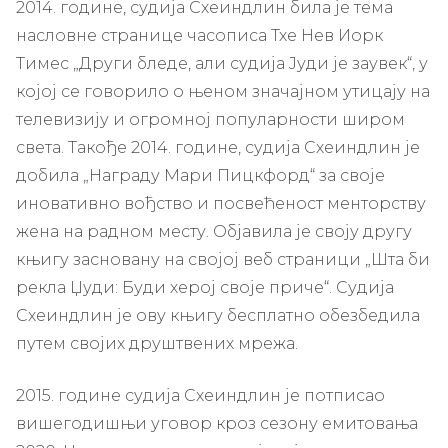
2014. године, судија Схеиндлин била је тема
насловне странице часописа Тхе Нев Иорк
Тимес „Други бледе, али судија Јуди је заувек“, у
којој се говорило о њеном значајном утицају на
телевизију и огромној популарности широм
света. Такође 2014. године, судија Схеиндлин је
добила „Награду Мари Пицкфорд“ за своје
иновативно вођство и посвећеност менторству
жена на радном месту. Објавила је своју другу
књигу засновану на својој веб страници „Шта би
рекла Џуди: Буди херој своје приче“. Судија
Схеиндлин је ову књигу бесплатно обезбедила
путем својих друштвених мрежа.
2015. године судија Схеиндлин је потписао
вишегодишњи уговор кроз сезону емитовања