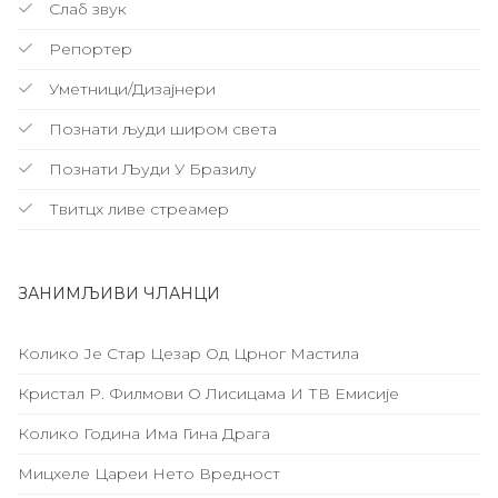
Слаб звук
Репортер
Уметници/Дизајнери
Познати људи широм света
Познати Људи У Бразилу
Твитцх ливе стреамер
ЗАНИМЉИВИ ЧЛАНЦИ
Колико Је Стар Цезар Од Црног Мастила
Кристал Р. Филмови О Лисицама И ТВ Емисије
Колико Година Има Гина Драга
Мицхеле Цареи Нето Вредност