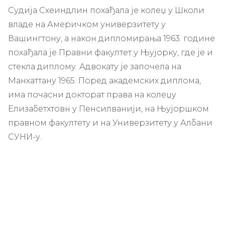
Судија Схеиндлин похађала је колеџ у Школи
владе на Америчком универзитету у
Вашингтону, а након дипломирања 1963. године
похађала је Правни факултет у Њујорку, где је и
стекла диплому. Адвокату је започела на
Манхаттану 1965. Поред академских диплома,
има почасни докторат права на колеџу
Елизабетхтовн у Пенсилванији, на Њујоршком
правном факултету и на Универзитету у Албани
СУНИ-у.