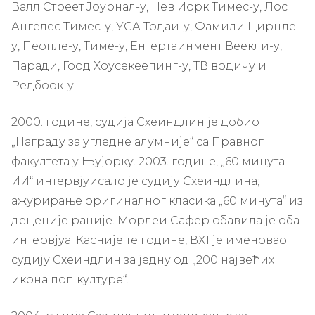
Валл Стреет Јоурнал-у, Нев Иорк Тимес-у, Лос
Ангелес Тимес-у, УСА Тодаи-у, Фамили Цирцле-
у, Пеопле-у, Тиме-у, Ентертаинмент Веекли-у,
Паради, Гоод Хоусекеепинг-у, ТВ водичу и
Редбоок-у.
2000. године, судија Схеиндлин је добио
„Награду за угледне алумније“ са Правног
факултета у Њујорку. 2003. године, „60 минута
ИИ“ интервјуисало је судију Схеиндлина;
ажурирање оригиналног класика „60 минута“ из
деценије раније. Морлеи Сафер обавила је оба
интервјуа. Касније те године, ВХ1 је именовао
судију Схеиндлин за једну од „200 највећих
икона поп културе“.