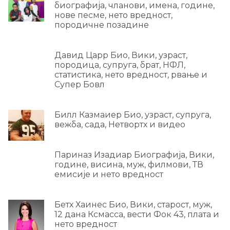
биографија, чланови, имена, године,
нове песме, нето вредност,
породичне позадине
Давид Царр Био, Вики, узраст,
породица, супруга, брат, НФЛ,
статистика, нето вредност, рвање и
Супер Бовл
Билл Казмаиер Био, узраст, супруга,
вежба, сада, Нетвортх и видео
Париназ Изадиар Биографија, Вики,
године, висина, муж, филмови, ТВ
емисије и нето вредност
Бетх Хаинес Био, Вики, старост, муж,
12 дана Ксмасса, вести Фок 43, плата и
нето вредност