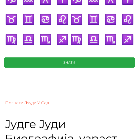
ЗНАТИ
Познати Људи У Сад
Јудге Јуди
Биографија, узраст,