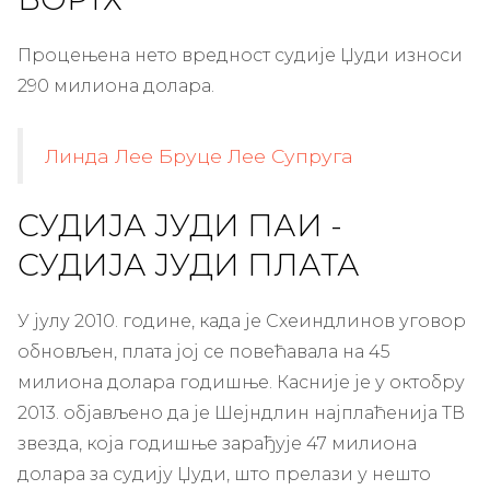
Процењена нето вредност судије Џуди износи
290 милиона долара.
Линда Лее Бруце Лее Супруга
СУДИЈА ЈУДИ ПАИ -
СУДИЈА ЈУДИ ПЛАТА
У јулу 2010. године, када је Схеиндлинов уговор
обновљен, плата јој се повећавала на 45
милиона долара годишње. Касније је у октобру
2013. објављено да је Шејндлин најплаћенија ТВ
звезда, која годишње зарађује 47 милиона
долара за судију Џуди, што прелази у нешто