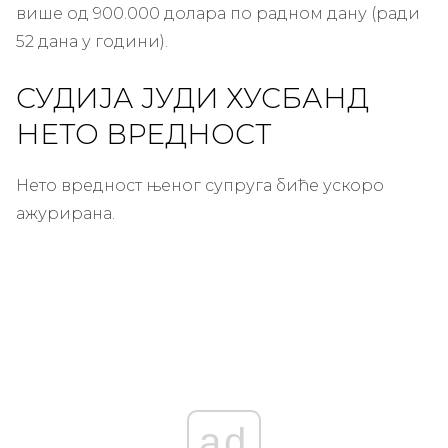
више од 900.000 долара по радном дану (ради
52 дана у години).
СУДИЈА ЈУДИ ХУСБАНД
НЕТО ВРЕДНОСТ
Нето вредност њеног супруга биће ускоро
ажурирана.
ad