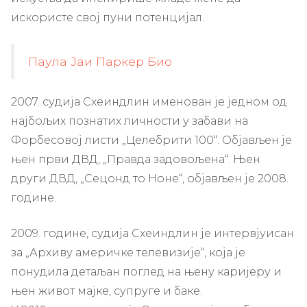
искористе свој пуни потенцијал.
Паула Јаи Паркер Био
2007. судија Схеиндлин именован је једном од
најбољих познатих личности у забави на
Форбесовој листи „Целебрити 100“. Објављен је
њен први ДВД, „Правда задовољена“. Њен
други ДВД, „Сецонд то Ноне“, објављен је 2008.
године.
2009. године, судија Схеиндлин је интервјуисан
за „Архиву америчке телевизије“, која је
понудила детаљан поглед на њену каријеру и
њен живот мајке, супруге и баке.