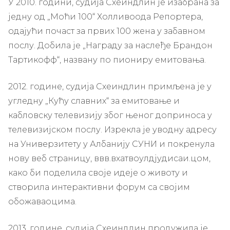
У 2010. години, судија Схеиндлин је изабрана за
једну од „Моћи 100“ Холливоода Репортера,
одајући почаст за првих 100 жена у забавном
послу. Добила је „Награду за наслеђе Брандон
Тартикофф“, названу по пиониру емитовања.
2012. године, судија Схеиндлин примљена је у
угледну „Кућу славних“ за емитовање и
кабловску телевизију због њеног доприноса у
телевизијском послу. Изрекла је уводну адресу
на Универзитету у Албанију СУНИ и покренула
нову веб страницу, ввв.вхатвоулдјудисаи.цом,
како би поделила своје идеје о животу и
створила интерактивни форум са својим
обожаваоцима.
2013. године, судија Схеиндлин продужила је