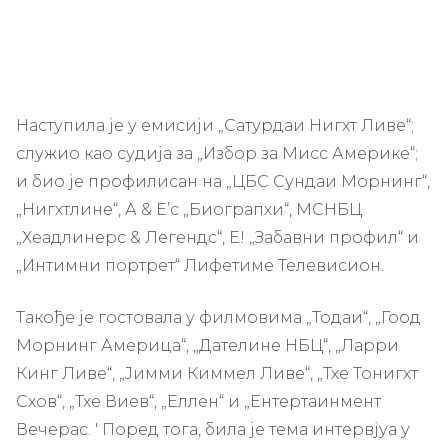
Наступила је у емисији „Сатурдаи Нигхт Ливе“;
служио као судија за „Избор за Мисс Америке“;
и био је профилисан на „ЦБС Сундаи Морнинг“,
„Нигхтлине“, А & Е’с „Биограпхи“, МСНБЦ
„Хеадлинерс & Легендс“, Е! „Забавни профил“ и
„Интимни портрет“ Лифетиме Телевисион.
Такође је гостовала у филмовима „Тодаи“, „Гоод
Морнинг Америца“, „Дателине НБЦ“, „Ларри
Кинг Ливе“, „Јимми Киммел Ливе“, „Тхе Тонигхт
Схов“, „Тхе Виев“, „Еллен“ и „Ентертаинмент
Вечерас. ' Поред тога, била је тема интервјуа у