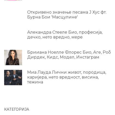
Откривено значење песама Ј Хус фт.
Бурна Бои 'Масцулине'
Алекандра Стееле Био, професија,
дечко, нето вредно, мере
Брииана Ноелле Флорес Био, Аге, Роб
Дирдек, Кидс, Модел, Инстаграм
Миа Лауда Лични живот, породица,
каријера, нето вредност, висина,
тежина
КАТЕГОРИЈА