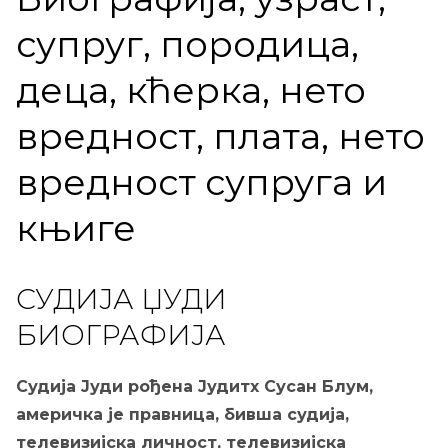
супруг, породица,
деца, кћерка, нето
вредност, плата, нето
вредност супруга и
књиге
СУДИЈА ЏУДИ
БИОГРАФИЈА
Судија Јуди рођена Јудитх Сусан Блум,
америчка је правница, бивша судија,
телевизијска личност, телевизијска