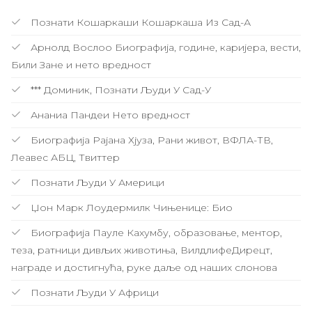
Познати Кошаркаши Кошаркаша Из Сад-А
Арнолд Вослоо Биографија, године, каријера, вести,
Били Зане и нето вредност
*** Доминик, Познати Људи У Сад-У
Ананиа Пандеи Нето вредност
Биографија Рајана Хјуза, Рани живот, ВФЛА-ТВ,
Леавес АБЦ, Твиттер
Познати Људи У Америци
Џон Марк Лоудермилк Чињенице: Био
Биографија Пауле Кахумбу, образовање, ментор,
теза, ратници дивљих животиња, ВилдлифеДирецт,
награде и достигнућа, руке даље од наших слонова
Познати Људи У Африци