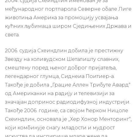
2004. судија Схеиндлин именован је за
међународног портпарола Северне обале Лиге
животиња Америка за промоцију усвајања
кућних љубимаца широм Сједињених Држава и
света.
2006. судија Схеиндлин добила је престижну
Звезду на холивудском Шеталишту славних,
смештену поред њеног доброг пријатеља,
легендарног глумца, Сиднеиа Поитиер-а.
Такође је добила „Грацие Аллен Трибуте Авард“
од Американки на радију и телевизији за
значајан допринос радиодифузној индустрији.
Такође 2006. године, са својом ћерком Ницоле
Схеиндлин, основала је „Хер Хонор Менторинг“,
који комбинује снагу младости и мудрост
искуства да инспирише младе жене да