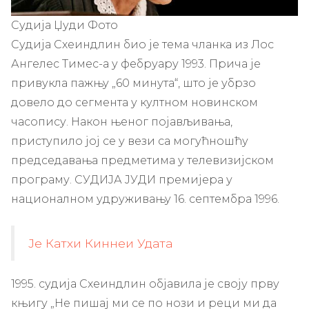
Судија Џуди Фото
Судија Схеиндлин био је тема чланка из Лос
Ангелес Тимес-а у фебруару 1993. Прича је
привукла пажњу „60 минута“, што је убрзо
довело до сегмента у култном новинском
часопису. Након њеног појављивања,
приступило јој се у вези са могућношћу
председавања предметима у телевизијском
програму. СУДИЈА ЈУДИ премијера у
националном удруживању 16. септембра 1996.
Је Катхи Киннеи Удата
1995. судија Схеиндлин објавила је своју прву
књигу „Не пишај ми се по нози и реци ми да