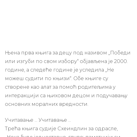
Њена прва књига за децу под називом „Победи
или изгуби по свом избору“ објављена је 2000.
године, а следеће године је уследила „Не
можеш судити по књизи“. Обе књиге су
створене као алат за помоћ родитељима у
интеракцији са њиховом децом и подучавању
основних моралних вредности.
Учитавање ... Учитавање ...
Трећа књига судије Схеиндлин за одрасле,