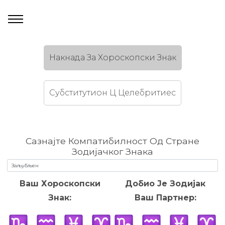
Накнада За Хороскопски Знак
Субститутион Ц Целебритиес
Сазнајте Компатибилност Од Стране
Зодијачког Знака
Ваш Хороскопски
Добио Је Зодијак
Знак:
Ваш Партнер: