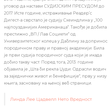
уговор да настави СУДИЈСКИМ ПРЕСУДОМ до
2017. Исте године, истраживање Реадер’с
Дигест-а сврстало је судију Схеиндлина у „100
најпоузданијих Американаца“. Такође је добила
престижно „ВП / Лав Социети“ од
Универзитетског колеџа у Даблину за допринос
породичном праву и правној академији. Била
је први судија породичног суда који је икада
добио такву част. Поред тога, 2013. године
објавила је „Шта би рекла Џуди: Одрасли водич
за заједнички живот и бенефиције“, прву у низу
књига, засновану на њеној веб страници.
Линда Лее Цадвелл Нето Вредност