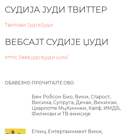
СУДИЈА ЈУДИ ТВИТТЕР
Твитови ЈудгеЈуди
ВЕБСАЈТ СУДИЈЕ ЏУДИ
хттпс://ввв.јудгејуди.цом/
ОБАВЕЗНО ПРОЧИТАЈТЕ ОВО
Бен Робсон Био, Вики, Старост,
Висина, Супруга, Дечак, Викинзи,
Цхарлотте МцКиннеи, Калф, ИМДБ,
Филмови и ТВ емисије
Етхиц Ентертаинмент Вики,