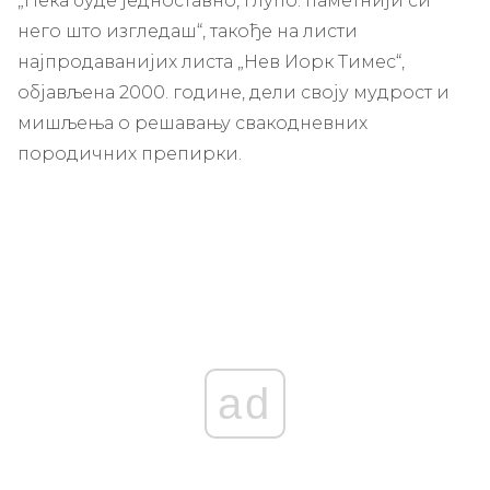
„Нека буде једноставно, глупо: паметнији си
него што изгледаш“, такође на листи
најпродаванијих листа „Нев Иорк Тимес“,
објављена 2000. године, дели своју мудрост и
мишљења о решавању свакодневних
породичних препирки.
ad