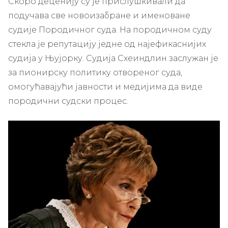
Скоро деценију су је прислушкивали да
подучава све новоизабране и именоване
судије Породичног суда. На породичном суду
стекла је репутацију једне од најефикаснијих
судија у Њујорку. Судија Схеиндлин заслужан је
за пионирску политику отвореног суда,
омогућавајући јавности и медијима да виде
породични судски процес.