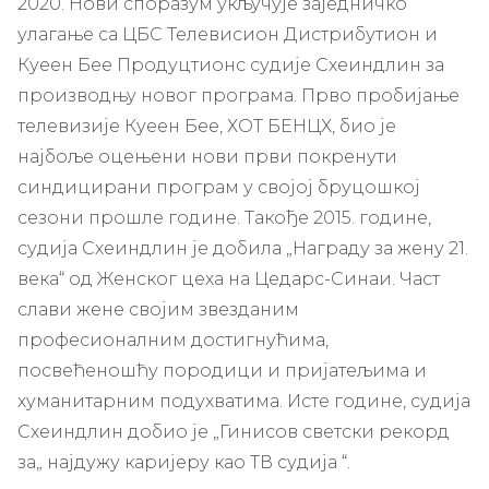
2020. Нови споразум укључује заједничко
улагање са ЦБС Телевисион Дистрибутион и
Куеен Бее Продуцтионс судије Схеиндлин за
производњу новог програма. Прво пробијање
телевизије Куеен Бее, ХОТ БЕНЦХ, био је
најбоље оцењени нови први покренути
синдицирани програм у својој бруцошкој
сезони прошле године. Такође 2015. године,
судија Схеиндлин је добила „Награду за жену 21.
века“ од Женског цеха на Цедарс-Синаи. Част
слави жене својим звезданим
професионалним достигнућима,
посвећеношћу породици и пријатељима и
хуманитарним подухватима. Исте године, судија
Схеиндлин добио је „Гинисов светски рекорд
за„ најдужу каријеру као ТВ судија “.