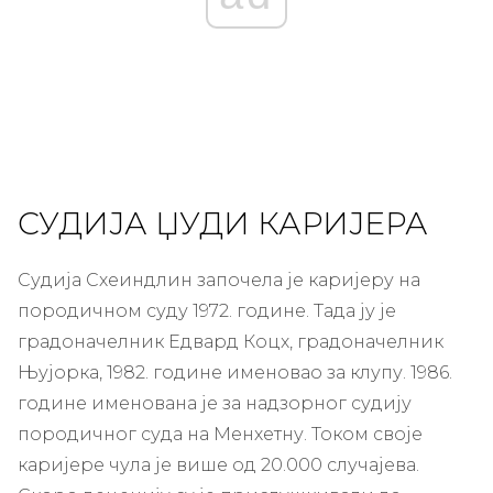
СУДИЈА ЏУДИ КАРИЈЕРА
Судија Схеиндлин започела је каријеру на
породичном суду 1972. године. Тада ју је
градоначелник Едвард Коцх, градоначелник
Њујорка, 1982. године именовао за клупу. 1986.
године именована је за надзорног судију
породичног суда на Менхетну. Током своје
каријере чула је више од 20.000 случајева.