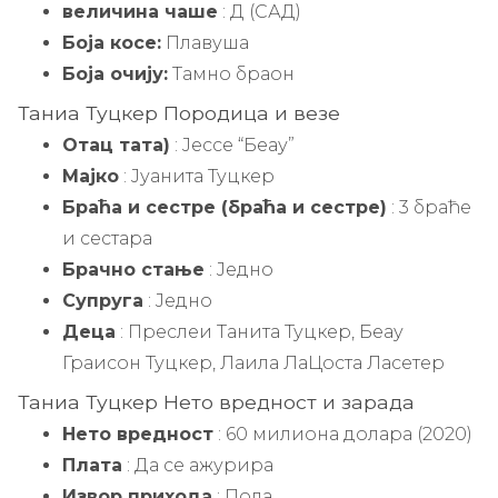
величина чаше
: Д (САД)
Боја косе:
Плавуша
Боја очију:
Тамно браон
Таниа Туцкер Породица и везе
Отац тата)
: Јессе “Беау”
Мајко
: Јуанита Туцкер
Браћа и сестре (браћа и сестре)
: 3 браће
и сестара
Брачно стање
: Једно
Супруга
: Једно
Деца
: Преслеи Танита Туцкер, Беау
Граисон Туцкер, Лаила ЛаЦоста Ласетер
Таниа Туцкер Нето вредност и зарада
Нето вредност
: 60 милиона долара (2020)
Плата
: Да се ​​ажурира
Извор прихода
: Пола