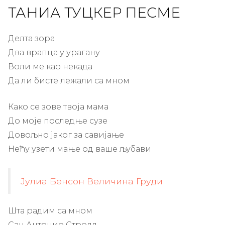
ТАНИА ТУЦКЕР ПЕСМЕ
Делта зора
Два врапца у урагану
Воли ме као некада
Да ли бисте лежали са мном
Како се зове твоја мама
До моје последње сузе
Довољно јаког за савијање
Нећу узети мање од ваше љубави
Јулиа Бенсон Величина Груди
Шта радим са мном
Сан Антонио Стролл