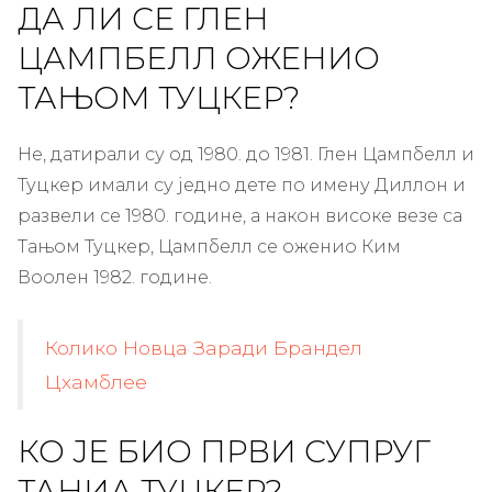
ДА ЛИ СЕ ГЛЕН
ЦАМПБЕЛЛ ОЖЕНИО
ТАЊОМ ТУЦКЕР?
Не, датирали су од 1980. до 1981. Глен Цампбелл и
Туцкер имали су једно дете по имену Диллон и
развели се 1980. године, а након високе везе са
Тањом Туцкер, Цампбелл се оженио Ким
Воолен 1982. године.
Колико Новца Заради Брандел
Цхамблее
КО ЈЕ БИО ПРВИ СУПРУГ
ТАНИА ТУЦКЕР?