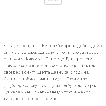
Када је продуцент Билли Схеррилл добио демо
снимак Туцкера, одмах ју је потписао за уговор
о плочи у Цолумбиа Рецордс. Туцкеров стил
показао се безвременским откако је снимила
свој деби сингл „Делта Давн“, са 13 година.
Сингл је добио номинацију за Грамми за
„Најбољу женску вокалну изведбу“ и лансирао
Туцкера у националну звезду током њеног
тинејџерског доба године.