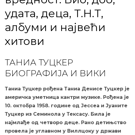
удата, деца, Т.Н.Т,
албуми и највећи
хитови
ТАНИА ТУЦКЕР
БИОГРАФИЈА И ВИКИ
Таниа Туцкер рођена Таниа Денисе Туцкер је
америчка уметница кантри музике. Рођена је
10. октобра 1958. године од Јессеа и Јуаните
Туцкер из Семинола у Тексасу. Била је
најмлађе од четворо деце. Рано детињство
провела је углавном у Виллцоку у држави