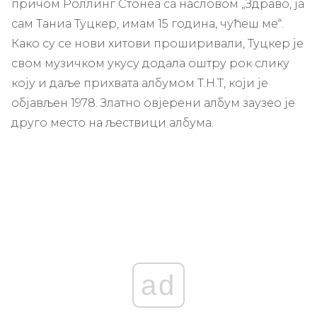
причом Роллинг Стонеа са насловом „Здраво, ја
сам Таниа Туцкер, имам 15 година, чућеш ме“.
Како су се нови хитови проширивали, Туцкер је
свом музичком укусу додала оштру рок слику
коју и даље прихвата албумом Т.Н.Т, који је
објављен 1978. Златно овјерени албум заузео је
друго место на љествици албума.
ad