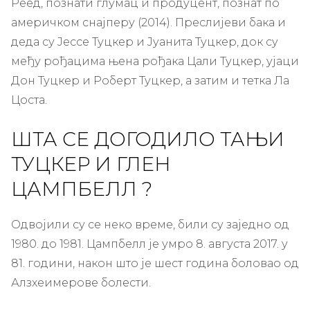
Реед, познати глумац и продуцент, познат по
америчком снајперу (2014). Преслијеви бака и
деда су Јессе Туцкер и Јуанита Туцкер, док су
међу рођацима њена рођака Цали Туцкер, ујаци
Дон Туцкер и Роберт Туцкер, а затим и тетка Ла
Цоста.
ШТА СЕ ДОГОДИЛО ТАЊИ
ТУЦКЕР И
ГЛЕН
ЦАМПБЕЛЛ
?
Одвојили су се неко време, били су заједно од
1980. до 1981. Цампбелл је умро 8. августа 2017. у
81. години, након што је шест година боловао од
Алзхеимерове болести.