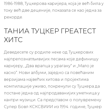
1986-1988, Туцкерова каријера, која је већ била у
току већ две деценије, показала се као једна за
рекорде.
ТАНИА ТУЦКЕР ГРЕАТЕСТ
ХИТС
Деведесете су родиле неке од Туцкерових
најпрепознатљивијих песама које дефинишу
каријеру, „Два врапца у урагану“ и „Мало је
касно“. Нови албуми, заједно са повећаним
верзијама највећих хитова и пројектима
компилације уживо, покренули су Туцкера да
постане једна од најпродаванијих уметница у
кантри музици. Са представом о полувремену
Супер Бовл КСКСВИИИ из 1994. године, Туцкер