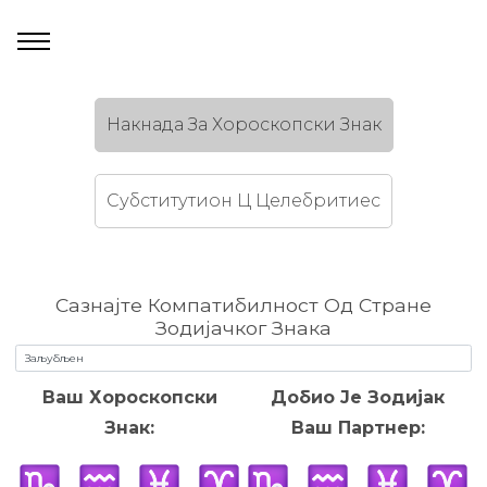
Накнада За Хороскопски Знак
Субститутион Ц Целебритиес
Сазнајте Компатибилност Од Стране
Зодијачког Знака
Ваш Хороскопски
Добио Је Зодијак
Знак:
Ваш Партнер: