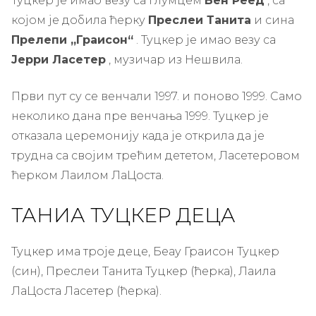
Туцкер је имао везу са глумцем
Бен Реед
, са
којом је добила ћерку
Преслеи Танита
и сина
Прелепи „Граисон“
. Туцкер је имао везу са
Јерри Ласетер
, музичар из Нешвила.
Први пут су се венчали 1997. и поново 1999. Само
неколико дана пре венчања 1999. Туцкер је
отказала церемонију када је открила да је
трудна са својим трећим дететом, Ласетеровом
ћерком Лаилом ЛаЦоста.
ТАНИА ТУЦКЕР ДЕЦА
Туцкер има троје деце, Беау Граисон Туцкер
(син), Преслеи Танита Туцкер (ћерка), Лаила
ЛаЦоста Ласетер (ћерка).