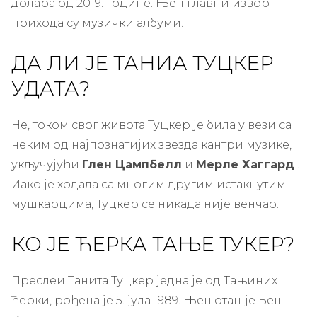
долара од 2019. године. Њен главни извор
прихода су музички албуми.
ДА ЛИ ЈЕ ТАНИА ТУЦКЕР
УДАТА?
Не, током свог живота Туцкер је била у вези са
неким од најпознатијих звезда кантри музике,
укључујући
Глен Цампбелл
и
Мерле Хаггард
.
Иако је ходала са многим другим истакнутим
мушкарцима, Туцкер се никада није венчао.
КО ЈЕ ЋЕРКА ТАЊЕ ТУКЕР?
Преслеи Танита Туцкер једна је од Тањиних
ћерки, рођена је 5. јула 1989. Њен отац је Бен