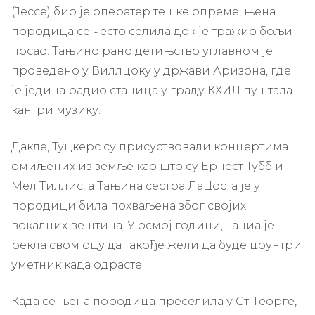
(Јессе) био је оператер тешке опреме, њена
породица се често селила док је тражио бољи
посао. Тањино рано детињство углавном је
проведено у Виллцоку у држави Аризона, где
је једина радио станица у граду КХИЛ пуштала
кантри музику.
Дакле, Туцкерс су присуствовали концертима
омиљених из земље као што су Ернест Тубб и
Мел Тиллис, а Тањина сестра ЛаЦоста је у
породици била похваљена због својих
вокалних вештина. У осмој години, Таниа је
рекла свом оцу да такође жели да буде цоунтри
уметник када одрасте.
Када се њена породица преселила у Ст. Георге,