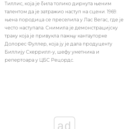
Тиллис, која је била толико дирнута њеним
талентом да је затражио наступ на сцени. 1969.
њена породица се преселила у Лас Вегас, где је
често наступала. Снимила је демонстрацијску
траку која је привукла пажњу кантауторке
Долорес Фуллер, која ју је дала продуценту
Биллију Схеррилл-у, шефу уметника и
репертоара у ЦБС Рецордс.
ad