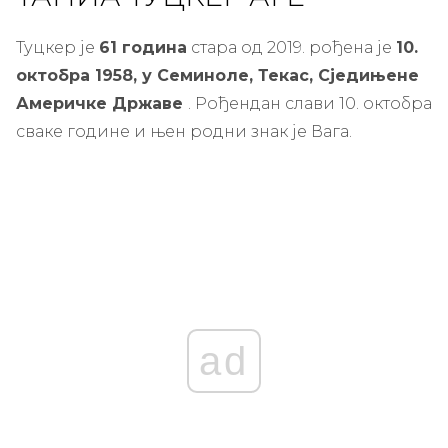
Туцкер је
61 година
стара од 2019. рођена је
10.
октобра 1958, у Семиноле, Текас, Сједињене
Америчке Државе
. Рођендан слави 10. октобра
сваке године и њен родни знак је Вага.
ad