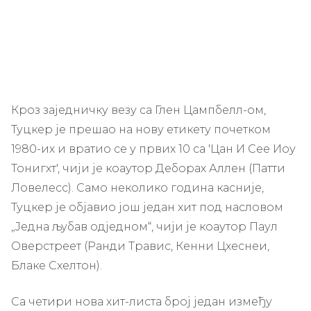
Кроз заједничку везу са Глен Цампбелл-ом,
Туцкер је прешао на нову етикету почетком
1980-их и вратио се у првих 10 са 'Цан И Сее Иоу
Тонигхт', чији је коаутор Деборах Аллен (Патти
Ловелесс). Само неколико година касније,
Туцкер је објавио још један хит под насловом
„Једна љубав одједном“, чији је коаутор Паул
Оверстреет (Ранди Травис, Кенни Цхеснеи,
Блаке Схелтон).
Са четири нова хит-листа број један између