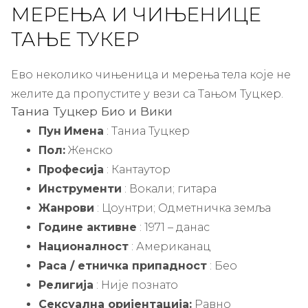
МЕРЕЊА И ЧИЊЕНИЦЕ
ТАЊЕ ТУКЕР
Ево неколико чињеница и мерења тела које не
желите да пропустите у вези са Тањом Туцкер.
Таниа Туцкер Био и Вики
Пун
Имена
: Таниа Туцкер
Пол:
Женско
Професија
: Кантаутор
Инструменти
: Вокали; гитара
Жанрови
: Цоунтри; Одметничка земља
Године активне
: 1971 – данас
Националност
: Американац
Раса / етничка припадност
: Бео
Религија
: Није познато
Сексуална оријентација:
Равно