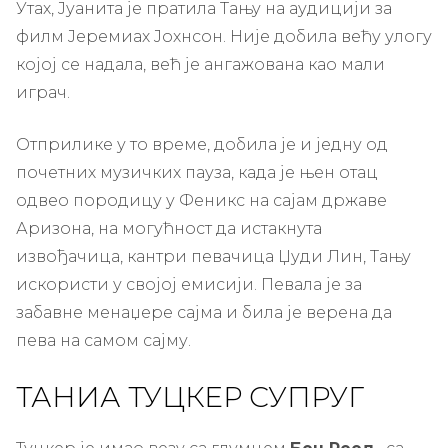
Утах, Јуанита је пратила Тању на аудицији за
филм Јеремиах Јохнсон. Није добила већу улогу
којој се надала, већ је ангажована као мали
играч.
Отприлике у то време, добила је и једну од
почетних музичких пауза, када је њен отац
одвео породицу у Феникс на сајам државе
Аризона, на могућност да истакнута
извођачица, кантри певачица Џуди Лин, Тању
искористи у својој емисији. Певала је за
забавне менаџере сајма и била је верена да
пева на самом сајму.
ТАНИА ТУЦКЕР СУПРУГ