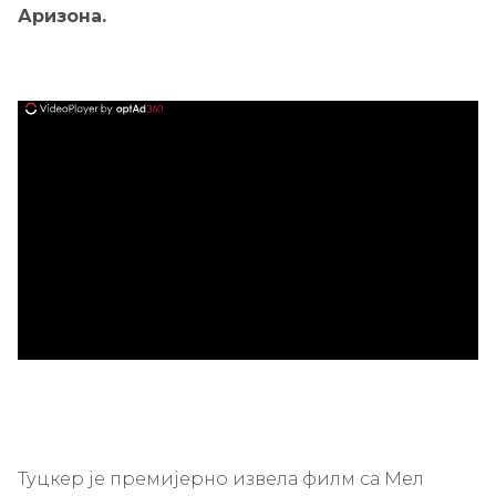
Аризона.
ad
Туцкер је премијерно извела филм са Мел