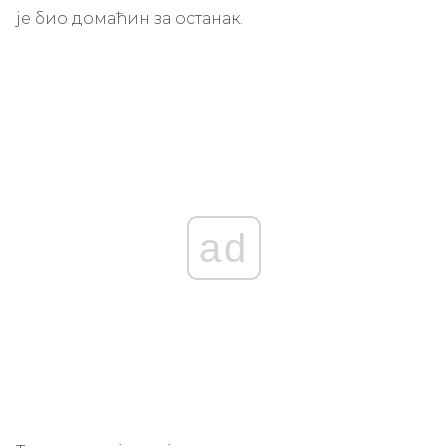
је био домаћин за останак.
ad