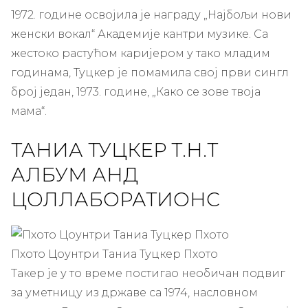
1972. године освојила је награду „Најбољи нови
женски вокал“ Академије кантри музике. Са
жестоко растућом каријером у тако младим
годинама, Туцкер је помамила свој први сингл
број један, 1973. године, „Како се зове твоја
мама“.
ТАНИА ТУЦКЕР Т.Н.Т
АЛБУМ АНД
ЦОЛЛАБОРАТИОНС
Пхото Цоунтри Таниа Туцкер Пхото
Такер је у то време постигао необичан подвиг
за уметницу из државе са 1974, насловном