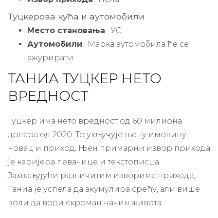
Туцкерова кућа и аутомобили
Место становања
: УС
Аутомобили
: Марка аутомобила ће се
ажурирати
ТАНИА ТУЦКЕР НЕТО
ВРЕДНОСТ
Туцкер има нето вредност од 60 милиона
долара од 2020. То укључује њену имовину,
новац и приход. Њен примарни извор прихода
је каријера певачице и текстописца.
Захваљујући различитим изворима прихода,
Таниа је успела да акумулира срећу, али више
воли да води скроман начин живота.