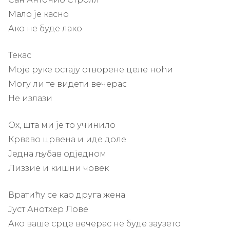
Мало је касно
Ако не буде лако
Текас
Моје руке остају отворене целе ноћи
Могу ли те видети вечерас
Не излази
Ох, шта ми је то учинило
Крваво црвена и иде доле
Једна љубав одједном
Лиззие и кишни човек
Вратићу се као друга жена
Јуст Анотхер Лове
Ако ваше срце вечерас не буде заузето