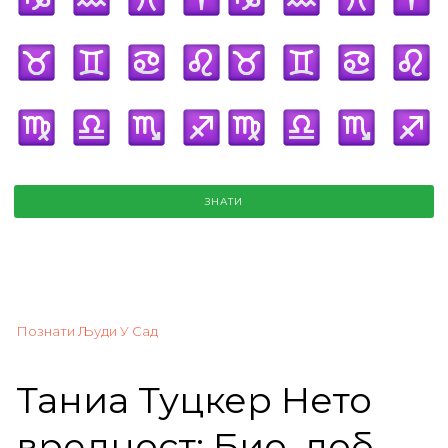
ЗНАТИ
Познати Људи У Сад
Таниа Туцкер Нето
вредност: Био, доб,