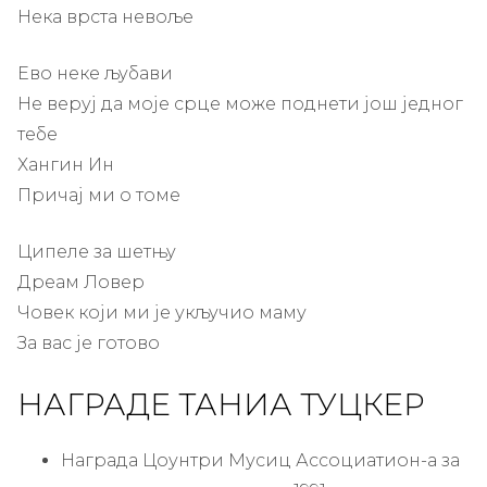
Нека врста невоље
Ево неке љубави
Не веруј да моје срце може поднети још једног
тебе
Хангин Ин
Причај ми о томе
Ципеле за шетњу
Дреам Ловер
Човек који ми је укључио маму
За вас је готово
НАГРАДЕ ТАНИА ТУЦКЕР
Награда Цоунтри Мусиц Ассоциатион-а за