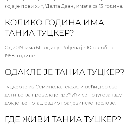
која је први хит, 'Делта Давн', имала са 13 година.
КОЛИКО ГОДИНА ИМА
ТАНИА ТУЦКЕР?
Од 2019. има 61 годину. Рођена је 10. октобра
1958. године.
ОДАКЛЕ ЈЕ ТАНИА ТУЦКЕР?
Туцкер је из Семинола, Тексас, и већи део свог
детињства провела је крећући се по југозападу
док је њен отац радио грађевинске послове.
ГДЕ ЖИВИ ТАНИА ТУЦКЕР?