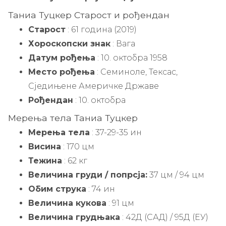
Таниа Туцкер Старост и рођендан
Старост
: 61 година (2019)
Хороскопски знак
: Вага
Датум рођења
: 10. октобра 1958
Место рођења
: Семиноле, Тексас,
Сједињене Америчке Државе
Рођендан
: 10. октобра
Мерења тела Таниа Туцкер
Мерења тела
: 37-29-35 ин
Висина
: 170 цм
Тежина
: 62 кг
Величина груди / попрсја:
37 цм / 94 цм
Обим струка
: 74 ин
Величина кукова
: 91 цм
Величина грудњака
: 42Д (САД) / 95Д (ЕУ)