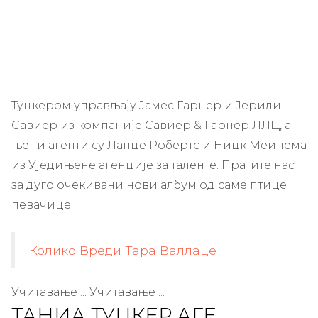
Туцкером управљају Јамес Гарнер и Јерилин
Савиер из компаније Савиер & Гарнер ЛЛЦ, а
њени агенти су Ланце Робертс и Ницк Меинема
из Уједињене агенције за таленте. Пратите нас
за дуго очекивани нови албум од саме птице
певачице.
Колико Вреди Тара Валлаце
Учитавање ... Учитавање ...
ТАНИА ТУЦКЕР АГЕ