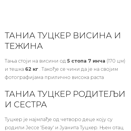
ТАНИА ТУЦКЕР ВИСИНА И
ТЕЖИНА
Тања стоји на висини од
5 стопа 7 инча
(170 цм)
и тешка
62 кг
. Такође се чини да је на својим
фотографијама прилично висока раста
ТАНИА ТУЦКЕР РОДИТЕЉИ
И СЕСТРА
Туцкер је најмлађе од четворо деце коју су
родили Јессе 'Беау' и Јуанита Туцкер. Њен отац