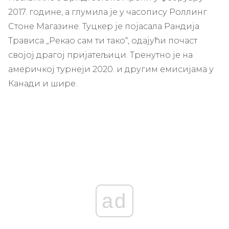
2017. године, а глумила је у часопису Роллинг
Стоне Магазине. Туцкер је појасала Рандија
Трависа „Рекао сам ти тако“, одајући почаст
својој драгој пријатељици. Тренутно је на
америчкој турнеји 2020. и другим емисијама у
Канади и шире.
ad