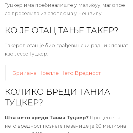
Туцкер има пребивалиште у Малибуу, малопре
се преселила из свог дома у Нешвилу.
КО ЈЕ ОТАЦ ТАЊЕ ТАКЕР?
Такеров отац је био грађевински радник познат
као Јессе Туцкер.
Брииана Ноелле Нето Вредност
КОЛИКО ВРЕДИ ТАНИА
ТУЦКЕР?
Шта нето вреди Таниа Туцкер?
Процењена
нето вредност познате певачице је 60 милиона