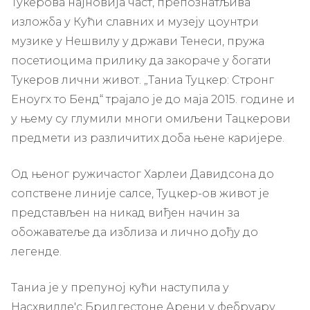
Тукерова најновија част, препознатљива
изложба у Кући славних и музеју цоунтри
музике у Нешвилу у држави Тенеси, пружа
посетиоцима прилику да закораче у богати
Тукеров лични живот. „Таниа Туцкер: Стронг
Еноугх то Бенд“ трајало је до маја 2015. године и
у њему су глумили многи омиљени Тацкерови
предмети из различитих доба њене каријере.
Од њеног ружичастог Харлеи Давидсона до
сопствене линије салсе, Туцкер-ов живот је
представљен на никад виђен начин за
обожаватеље да изблиза и лично дођу до
легенде.
Таниа је у препуној кући наступила у
Насхвилле'с Бридгестоне Арени у фебруару