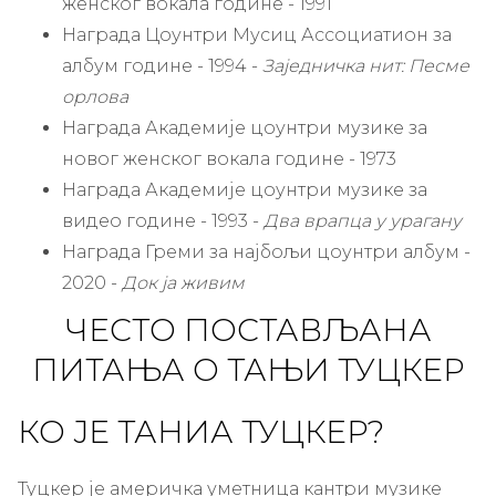
женског вокала године - 1991
Награда Цоунтри Мусиц Ассоциатион за
албум године - 1994 -
Заједничка нит: Песме
орлова
Награда Академије цоунтри музике за
новог женског вокала године - 1973
Награда Академије цоунтри музике за
видео године - 1993 -
Два врапца у урагану
Награда Греми за најбољи цоунтри албум -
2020 -
Док ја живим
ЧЕСТО ПОСТАВЉАНА
ПИТАЊА О ТАЊИ ТУЦКЕР
КО ЈЕ ТАНИА ТУЦКЕР?
Туцкер је америчка уметница кантри музике